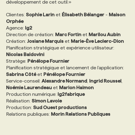
développement de cet outil.»
Clientes:
Sophie Larin
et
Élisabeth Bélanger
-
Maison
Orphée
Agence:
lg2
Direction de création:
Marc Fortin
et
Marilou Aubin
Création:
Josiane Marquis
et
Marie-Ève Leclerc-Dion
Planification stratégique et expérience utilisateur:
Nicolas Baldovini
Stratège:
Pénélope Fournier
Planification stratégique et lancement de l’application:
Sabrina Côté
et
Pénélope Fournier
Service-conseil:
Alexandre Normand
,
Ingrid Roussel
,
Noémie Laurendeau
et
Marion Haimon
Production numérique:
lg2fabrique
Réalisation:
Simon Lavoie
Production:
Sud Ouest productions
Relations publiques:
Morin Relations Publiques