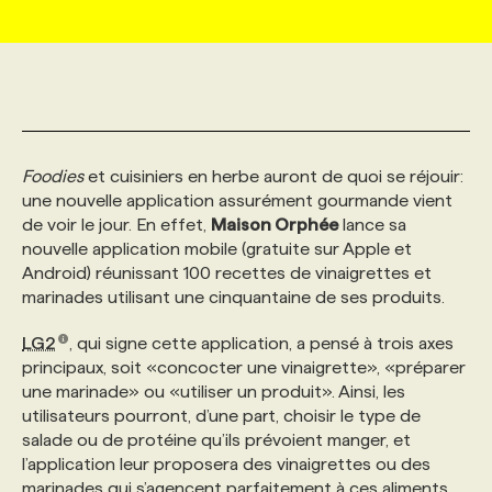
MARKETING ET COMMUNICATION
NOUVEAUX MANDATS
AFFICHEZ UN POSTE / TARIFS
CANDIDAT
BULLETIN RECRUTEMENT
NOS CONFÉRENCES
FORMATIONS
WEB & MÉDIAS SOCIAUX
VOIR LES OFFRES
AFFAIRES DE L'INDUSTRIE
CONSULTER LA CVTHÈQUE
INFOLETTRE PUBLICITÉ
FAQ
NOS FORMATIONS EN LIGNE
CHASSE DE TÊTE
Foodies
et cuisiniers en herbe auront de quoi se réjouir:
MARKETING DURABLE
PROFIL CANDIDAT
INITIATIVES NUMÉRIQUES
PROFIL ENTREPRISE
ANNONCEZ AVEC NOUS
ANNONCEZ AVEC NOUS
NOS PARCOURS DE FORMATIONS
SERVICE DE CHASSE DE TÊTE
une nouvelle application assurément gourmande vient
de voir le jour. En effet,
Maison Orphée
lance sa
nouvelle application mobile (gratuite sur Apple et
GEO/SEO
PRIX ET DISTINCTIONS
FAQ
FORMATIONS PERSONNALISÉES
NOS TARIFS
Android) réunissant 100 recettes de vinaigrettes et
marinades utilisant une cinquantaine de ses produits.
ÉVÉNEMENTIEL
TENDANCES
ANNONCEZ AVEC NOUS
NOS FORMATEUR‧RICES
NOS EXPERTISES
LG2
, qui signe cette application, a pensé à trois axes
principaux, soit «concocter une vinaigrette», «préparer
une marinade» ou «utiliser un produit». Ainsi, les
NOS AUTEUR‧RICES
POURQUOI CHOISIR NOS FORMATIONS
FAQ
utilisateurs pourront, d’une part, choisir le type de
salade ou de protéine qu’ils prévoient manger, et
l’application leur proposera des vinaigrettes ou des
NOS TARIFS
ANNONCEZ AVEC NOUS
marinades qui s’agencent parfaitement à ces aliments.