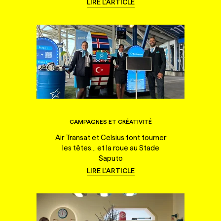
LIRE L'ARTICLE
CAMPAGNES ET CRÉATIVITÉ
Air Transat et Celsius font tourner
les têtes... et la roue au Stade
Saputo
LIRE L'ARTICLE