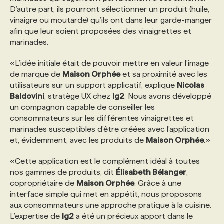
D’autre part, ils pourront sélectionner un produit (huile,
vinaigre ou moutarde) qu’ils ont dans leur garde-manger
PROGRAMMES DE SUBVENTIONS
afin que leur soient proposées des vinaigrettes et
marinades.
FAQ
«L’idée initiale était de pouvoir mettre en valeur l’image
de marque de
Maison Orphée
et sa proximité avec les
utilisateurs sur un support applicatif, explique
Nicolas
ANNONCEZ AVEC NOUS
Baldovini
, stratège UX chez
lg2
. Nous avons développé
un compagnon capable de conseiller les
consommateurs sur les différentes vinaigrettes et
marinades susceptibles d’être créées avec l’application
et, évidemment, avec les produits de
Maison Orphée
.»
«Cette application est le complément idéal à toutes
nos gammes de produits, dit
Élisabeth Bélanger
,
copropriétaire de
Maison Orphée
. Grâce à une
interface simple qui met en appétit, nous proposons
aux consommateurs une approche pratique à la cuisine.
L’expertise de
lg2
a été un précieux apport dans le