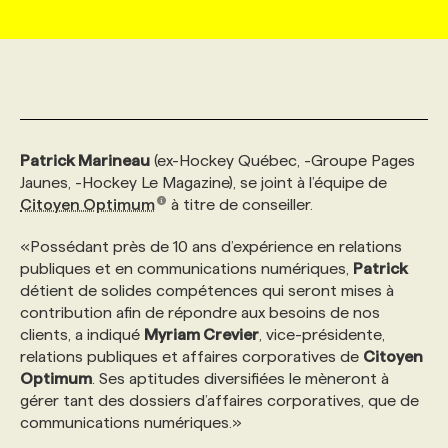
MARKETING ET COMMUNICATION
NOUVEAUX MANDATS
AFFICHEZ UN POSTE / TARIFS
CANDIDAT
BULLETIN RECRUTEMENT
NOS CONFÉRENCES
FORMATIONS
WEB & MÉDIAS SOCIAUX
VOIR LES OFFRES
AFFAIRES DE L'INDUSTRIE
CONSULTER LA CVTHÈQUE
INFOLETTRE PUBLICITÉ
FAQ
NOS FORMATIONS EN LIGNE
CHASSE DE TÊTE
Patrick Marineau
(ex-Hockey Québec, -Groupe Pages
MARKETING DURABLE
PROFIL CANDIDAT
INITIATIVES NUMÉRIQUES
PROFIL ENTREPRISE
ANNONCEZ AVEC NOUS
ANNONCEZ AVEC NOUS
NOS PARCOURS DE FORMATIONS
SERVICE DE CHASSE DE TÊTE
Jaunes, -Hockey Le Magazine), se joint à l’équipe de
Citoyen Optimum
à titre de conseiller.
GEO/SEO
PRIX ET DISTINCTIONS
FAQ
FORMATIONS PERSONNALISÉES
NOS TARIFS
«Possédant près de 10 ans d’expérience en relations
publiques et en communications numériques,
Patrick
détient de solides compétences qui seront mises à
ÉVÉNEMENTIEL
TENDANCES
ANNONCEZ AVEC NOUS
NOS FORMATEUR‧RICES
NOS EXPERTISES
contribution afin de répondre aux besoins de nos
clients, a indiqué
Myriam Crevier
, vice-présidente,
relations publiques et affaires corporatives de
Citoyen
NOS AUTEUR‧RICES
POURQUOI CHOISIR NOS FORMATIONS
FAQ
Optimum
. Ses aptitudes diversifiées le mèneront à
gérer tant des dossiers d’affaires corporatives, que de
communications numériques.»
NOS TARIFS
ANNONCEZ AVEC NOUS