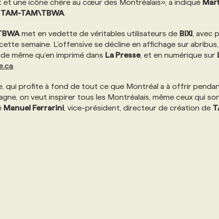
t une icône chère au cœur des Montréalais», a indiqué
Mart
z
TAM-TAM\TBWA
.
TBWA
met en vedette de véritables utilisateurs de
BIXI
, avec 
e cette semaine. L’offensive se décline en affichage sur abribus,
, de même qu’en imprimé dans
La Presse
, et en numérique sur
e.ca
.
qui profite à fond de tout ce que Montréal a à offrir pendan
agne, on veut inspirer tous les Montréalais, même ceux qui so
é
Manuel Ferrarini
, vice-président, directeur de création de
T