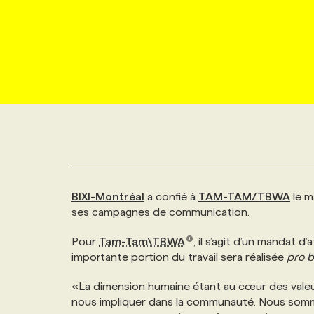
NOUVEAU!
RESSOURCES HUMAINES
NOMINATIONS
ANNONCEZ AVEC NOUS
BULLETIN FORMATION
EMPLOYEUR
CONFÉRENCES
MARKETING ET COMMUNICATION
NOUVEAUX MANDATS
AFFICHEZ UN POSTE / TARIFS
CANDIDAT
BULLETIN RECRUTEMENT
NOS CONFÉRENCES
FORMATIONS
WEB & MÉDIAS SOCIAUX
VOIR LES OFFRES
AFFAIRES DE L'INDUSTRIE
CONSULTER LA CVTHÈQUE
INFOLETTRE PUBLICITÉ
FAQ
NOS FORMATIONS EN LIGNE
CHASSE DE TÊTE
MARKETING DURABLE
PROFIL CANDIDAT
INITIATIVES NUMÉRIQUES
PROFIL ENTREPRISE
ANNONCEZ AVEC NOUS
ANNONCEZ AVEC NOUS
NOS PARCOURS DE FORMATIONS
SERVICE DE CHASSE DE TÊTE
BIXI-Montréal
a confié à
TAM-TAM/TBWA
le m
GEO/SEO
PRIX ET DISTINCTIONS
FAQ
FORMATIONS PERSONNALISÉES
NOS TARIFS
ses campagnes de communication.
ÉVÉNEMENTIEL
Pour
Tam-Tam\TBWA
, il s’agit d’un mandat 
TENDANCES
ANNONCEZ AVEC NOUS
NOS FORMATEUR‧RICES
NOS EXPERTISES
importante portion du travail sera réalisée
pro 
NOS AUTEUR‧RICES
«La dimension humaine étant au cœur des vale
POURQUOI CHOISIR NOS FORMATIONS
FAQ
nous impliquer dans la communauté. Nous somme