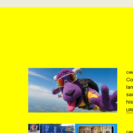
CAM
Co
la
sa
hi
LIR
CAM