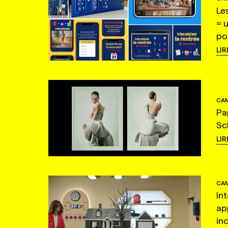
Le
= 
po
LIR
CAM
Pa
Sc
LIR
CAM
In
ap
in