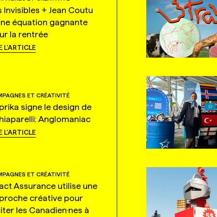
s Invisibles + Jean Coutu
une équation gagnante
ur la rentrée
E L'ARTICLE
PAGNES ET CRÉATIVITÉ
prika signe le design de
hiaparelli: Anglomaniac
E L'ARTICLE
PAGNES ET CRÉATIVITÉ
tact Assurance utilise une
proche créative pour
citer les Canadien·nes à