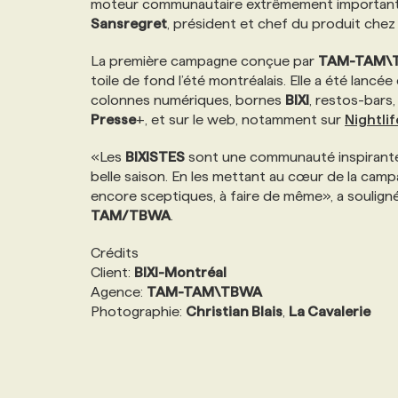
moteur communautaire extrêmement important e
NOS TARIFS
ANNONCEZ AVEC NOUS
Sansregret
, président et chef du produit che
La première campagne conçue par
TAM-TAM\
PROGRAMMES DE SUBVENTIONS
toile de fond l’été montréalais. Elle a été lancé
colonnes numériques, bornes
BIXI
, restos-bars
Presse
+, et sur le web, notamment sur
Nightlif
FAQ
«Les
BIXISTES
sont une communauté inspirante, 
belle saison. En les mettant au cœur de la camp
ANNONCEZ AVEC NOUS
encore sceptiques, à faire de même», a soulign
TAM/TBWA
.
Crédits
Client:
BIXI-Montréal
Agence:
TAM-TAM\TBWA
Photographie:
Christian Blais
,
La Cavalerie