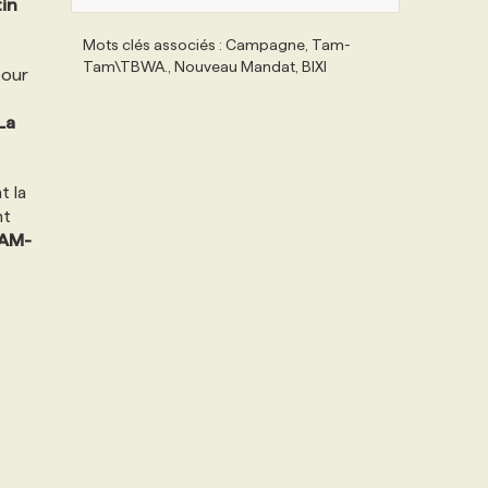
in
Mots clés associés : Campagne, Tam-
Tam\TBWA., Nouveau Mandat, BIXI
pour
La
t la
nt
AM-