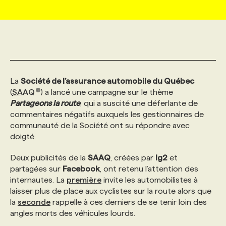
MARKETING ET COMMUNICATION
NOUVEAUX MANDATS
AFFICHEZ UN POSTE / TARIFS
CANDIDAT
BULLETIN RECRUTEMENT
NOS CONFÉRENCES
FORMATIONS
WEB & MÉDIAS SOCIAUX
VOIR LES OFFRES
AFFAIRES DE L'INDUSTRIE
CONSULTER LA CVTHÈQUE
INFOLETTRE PUBLICITÉ
FAQ
NOS FORMATIONS EN LIGNE
CHASSE DE TÊTE
La
Société de l’assurance automobile du Québec
MARKETING DURABLE
PROFIL CANDIDAT
INITIATIVES NUMÉRIQUES
PROFIL ENTREPRISE
ANNONCEZ AVEC NOUS
ANNONCEZ AVEC NOUS
NOS PARCOURS DE FORMATIONS
SERVICE DE CHASSE DE TÊTE
(
SAAQ
) a lancé une campagne sur le thème
Partageons la route
, qui a suscité une déferlante de
commentaires négatifs auxquels les gestionnaires de
GEO/SEO
PRIX ET DISTINCTIONS
FAQ
FORMATIONS PERSONNALISÉES
NOS TARIFS
communauté de la Société ont su répondre avec
doigté.
ÉVÉNEMENTIEL
TENDANCES
ANNONCEZ AVEC NOUS
NOS FORMATEUR‧RICES
NOS EXPERTISES
Deux publicités de la
SAAQ
, créées par
lg2
et
partagées sur
Facebook
, ont retenu l’attention des
internautes. La
première
invite les automobilistes à
NOS AUTEUR‧RICES
POURQUOI CHOISIR NOS FORMATIONS
FAQ
laisser plus de place aux cyclistes sur la route alors que
la
seconde
rappelle à ces derniers de se tenir loin des
angles morts des véhicules lourds.
NOS TARIFS
ANNONCEZ AVEC NOUS