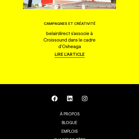
CAMPAGNES ET CRÉATIVITÉ
belairdirect s'associe à
Croissound dans le cadre
d'Osheaga
LIRE L'ARTICLE
À PROPOS
BLOGUE
EMPLOIS