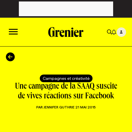
ACTUALITÉS
CATÉGORIES
MAGAZINE
Campagnes et créativité
Une campagne de la SAAQ suscite
TOUTES LES CATÉGORIES
CHRONIQUES
FORFAITS ABONNEMENT
INFOLETTRES
de vives réactions sur Facebook
PAR
JENNIFER GUTHRIE
21 MAI 2015
TOUTES LES CHRONIQUES
CAMPAGNES ET CRÉATIVITÉ
VOIR TOUTES LES PARUTIONS
INFOLETTRE EN BREF
EMPLOIS
NOUVEAU!
RESSOURCES HUMAINES
NOMINATIONS
ANNONCEZ AVEC NOUS
BULLETIN FORMATION
EMPLOYEUR
CONFÉRENCES