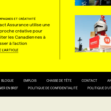
PAGNES ET CRÉATIVITÉ
tact Assurance utilise une
proche créative pour
citer les Canadien·nes à
ser à l'action
E L'ARTICLE
BLOGUE
EMPLOIS
CHASSE DE TÊTE
CONTACT
A
IER EN BREF
POLITIQUE DE CONFIDENTIALITÉ
POLITIQUE D’U