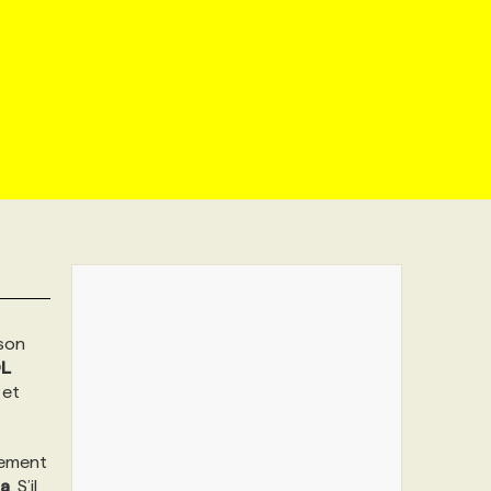
 son
L
et
lement
a
. S’il