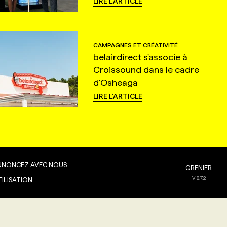
LIRE L'ARTICLE
CAMPAGNES ET CRÉATIVITÉ
belairdirect s'associe à
Croissound dans le cadre
d'Osheaga
LIRE L'ARTICLE
NNONCEZ AVEC NOUS
GRENIER
V
8.7.2
TILISATION