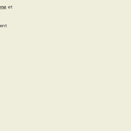
ene
, et
nent