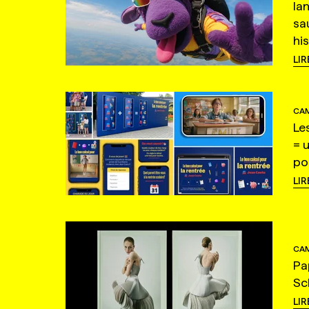
la
sa
hi
LIR
CAM
Le
= 
po
LIR
CAM
Pa
Sc
LIR