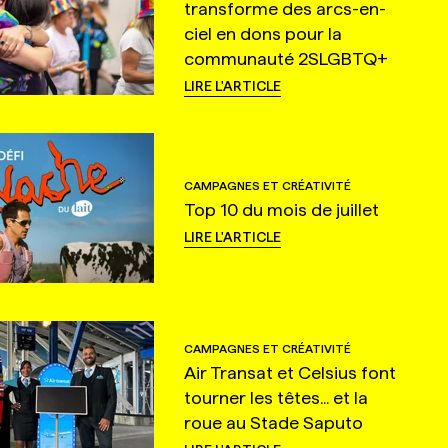
transforme des arcs-en-
ciel en dons pour la
communauté 2SLGBTQ+
LIRE L'ARTICLE
CAMPAGNES ET CRÉATIVITÉ
Top 10 du mois de juillet
LIRE L'ARTICLE
CAMPAGNES ET CRÉATIVITÉ
Air Transat et Celsius font
tourner les têtes... et la
roue au Stade Saputo