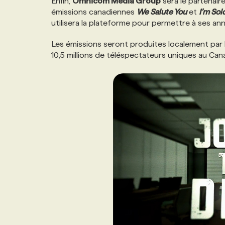
Enfin,
Omnicom Media Group
sera le partenair
émissions canadiennes
We Salute You
et
I’m Sol
utilisera la plateforme pour permettre à ses an
Les émissions seront produites localement par 
10,5 millions de téléspectateurs uniques au Ca