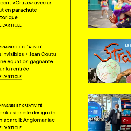
ncent «Craze» avec un
ut en parachute
storique
E L'ARTICLE
PAGNES ET CRÉATIVITÉ
s Invisibles + Jean Coutu
une équation gagnante
ur la rentrée
E L'ARTICLE
PAGNES ET CRÉATIVITÉ
prika signe le design de
hiaparelli: Anglomaniac
E L'ARTICLE