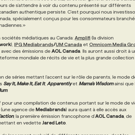
rs de s’attendre à voir du contenu présenté sur différents
u canadien authentique persiste. C’est pourquoi nous investiss
anada, spécialement conçus pour les consommateurs branché
anadiennes.»
es sociétés médiatiques au Canada:
Amplifi
(la division
twork
),
IPG Mediabrands
/
UM Canada
et
Omnicom Media Gr
el avec des émissions de
AOL Canada
. Ils auront aussi droit à 
ateforme mondiale de récits de vie et la plus grande collection
ion de séries mettant l’accent sur le rôle de parents, le mode d
es
Say It, Make It, Eat It
,
Apparently
et
Mama’s Wisdom
ainsi que 
Mum
.
if pour une compilation de contenus portant sur le mode de vie
(une agence de
Mediabrands
) aura quant à elle accès aux
action
, la première émission francophone d’
AOL Canada
, de
 mettant en vedette
Jared Leto
.