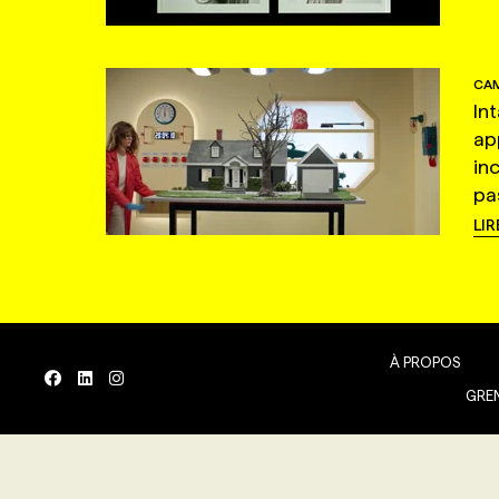
CAM
In
ap
in
pas
LIR
À PROPOS
GREN