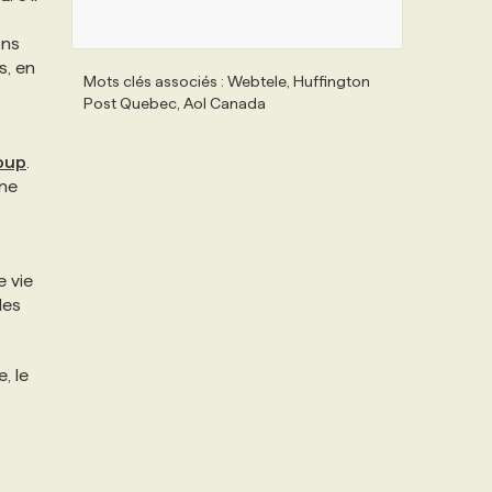
ons
s, en
Mots clés associés : Webtele, Huffington
Post Quebec, Aol Canada
oup
.
une
e vie
les
, le