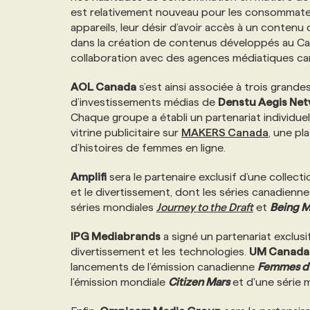
est relativement nouveau pour les consommateu
NOS TARIFS
ANNONCEZ AVEC NOUS
appareils, leur désir d’avoir accès à un conten
dans la création de contenus développés au C
collaboration avec des agences médiatiques c
PROGRAMMES DE SUBVENTIONS
AOL Canada
s’est ainsi associée à trois grand
d’investissements médias de
Denstu Aegis Ne
FAQ
Chaque groupe a établi un partenariat individu
vitrine publicitaire sur
MAKERS Canada
, une pl
ANNONCEZ AVEC NOUS
d’histoires de femmes en ligne.
Amplifi
sera le partenaire exclusif d’une collect
et le divertissement, dont les séries canadienn
séries mondiales
Journey to the Draft
et
Being 
IPG Mediabrands
a signé un partenariat exclus
divertissement et les technologies.
UM Canada
lancements de l’émission canadienne
Femmes d’
l’émission mondiale
Citizen Mars
et d'une série