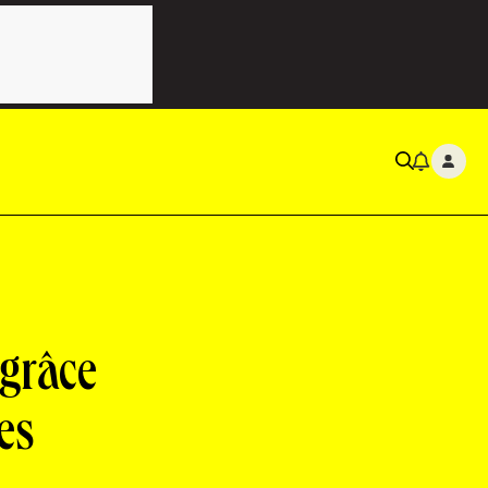
 grâce
es