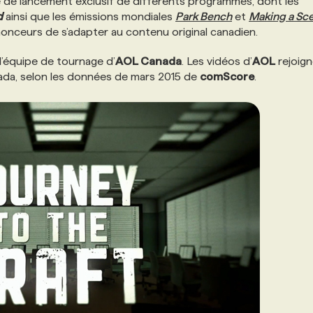
e de lancement exclusif de différents programmes, dont les
d
ainsi que les émissions mondiales
Park Bench
et
Making a Sc
nonceurs de s’adapter au contenu original canadien.
l’équipe de tournage d’
AOL Canada
. Les vidéos d’
AOL
rejoig
nada, selon les données de mars 2015 de
comScore
.