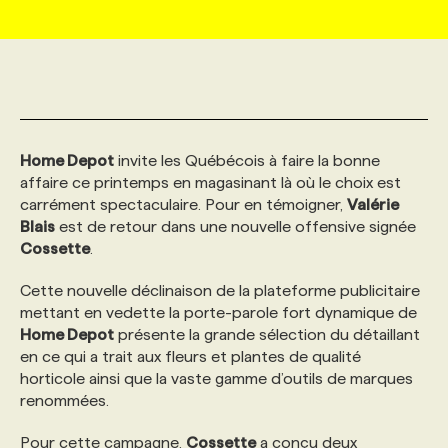
MARKETING ET COMMUNICATION
NOUVEAUX MANDATS
AFFICHEZ UN POSTE / TARIFS
CANDIDAT
BULLETIN RECRUTEMENT
NOS CONFÉRENCES
FORMATIONS
WEB & MÉDIAS SOCIAUX
VOIR LES OFFRES
AFFAIRES DE L'INDUSTRIE
CONSULTER LA CVTHÈQUE
INFOLETTRE PUBLICITÉ
FAQ
NOS FORMATIONS EN LIGNE
CHASSE DE TÊTE
Home Depot
invite les Québécois à faire la bonne
MARKETING DURABLE
PROFIL CANDIDAT
INITIATIVES NUMÉRIQUES
PROFIL ENTREPRISE
ANNONCEZ AVEC NOUS
ANNONCEZ AVEC NOUS
NOS PARCOURS DE FORMATIONS
SERVICE DE CHASSE DE TÊTE
affaire ce printemps en magasinant là où le choix est
carrément spectaculaire. Pour en témoigner,
Valérie
Blais
est de retour dans une nouvelle offensive signée
GEO/SEO
PRIX ET DISTINCTIONS
FAQ
FORMATIONS PERSONNALISÉES
NOS TARIFS
Cossette
.
Cette nouvelle déclinaison de la plateforme publicitaire
ÉVÉNEMENTIEL
TENDANCES
ANNONCEZ AVEC NOUS
NOS FORMATEUR‧RICES
NOS EXPERTISES
mettant en vedette la porte-parole fort dynamique de
Home Depot
présente la grande sélection du détaillant
en ce qui a trait aux fleurs et plantes de qualité
NOS AUTEUR‧RICES
POURQUOI CHOISIR NOS FORMATIONS
FAQ
horticole ainsi que la vaste gamme d’outils de marques
renommées.
NOS TARIFS
ANNONCEZ AVEC NOUS
Pour cette campagne,
Cossette
a conçu deux