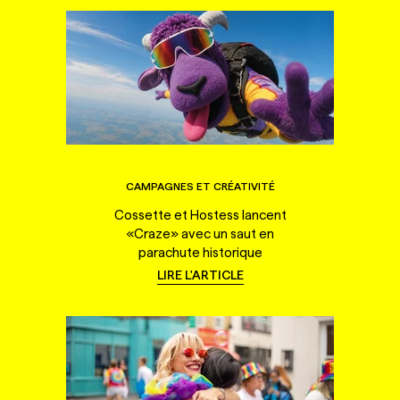
CAMPAGNES ET CRÉATIVITÉ
Cossette et Hostess lancent
«Craze» avec un saut en
parachute historique
LIRE L'ARTICLE