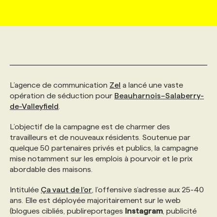
MARKETING ET COMMUNICATION
NOUVEAUX MANDATS
AFFICHEZ UN POSTE / TARIFS
CANDIDAT
BULLETIN RECRUTEMENT
NOS CONFÉRENCES
FORMATIONS
WEB & MÉDIAS SOCIAUX
VOIR LES OFFRES
AFFAIRES DE L'INDUSTRIE
CONSULTER LA CVTHÈQUE
INFOLETTRE PUBLICITÉ
FAQ
NOS FORMATIONS EN LIGNE
CHASSE DE TÊTE
L’agence de communication
Zel
a lancé une vaste
MARKETING DURABLE
PROFIL CANDIDAT
INITIATIVES NUMÉRIQUES
PROFIL ENTREPRISE
ANNONCEZ AVEC NOUS
ANNONCEZ AVEC NOUS
NOS PARCOURS DE FORMATIONS
SERVICE DE CHASSE DE TÊTE
opération de séduction pour
Beauharnois–Salaberry-
de-Valleyfield
.
GEO/SEO
PRIX ET DISTINCTIONS
FAQ
FORMATIONS PERSONNALISÉES
NOS TARIFS
L’objectif de la campagne est de charmer des
travailleurs et de nouveaux résidents. Soutenue par
ÉVÉNEMENTIEL
quelque 50 partenaires privés et publics, la campagne
TENDANCES
ANNONCEZ AVEC NOUS
NOS FORMATEUR‧RICES
NOS EXPERTISES
mise notamment sur les emplois à pourvoir et le prix
abordable des maisons.
NOS AUTEUR‧RICES
POURQUOI CHOISIR NOS FORMATIONS
FAQ
Intitulée
Ça vaut de l’or
, l’offensive s’adresse aux 25-40
ans. Elle est déployée majoritairement sur le web
NOS TARIFS
ANNONCEZ AVEC NOUS
(blogues cibliés, publireportages
Instagram
, publicité