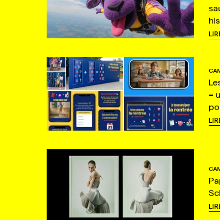
sa
hi
LIR
CAM
Le
= 
po
LIR
CAM
Pa
Sc
LIR