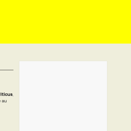
iticus
,
e au