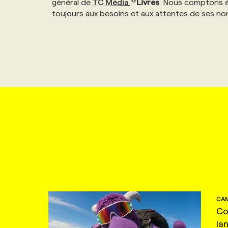
général de
TC Média
Livres
. Nous comptons ég
NOS TARIFS
ANNONCEZ AVEC NOUS
toujours aux besoins et aux attentes de ses nom
PROGRAMMES DE SUBVENTIONS
FAQ
ANNONCEZ AVEC NOUS
CAM
Co
la