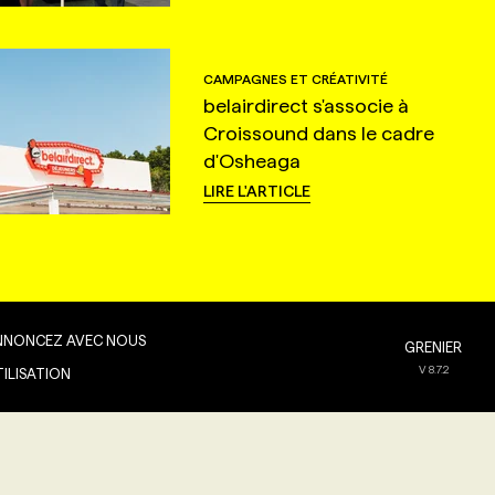
CAMPAGNES ET CRÉATIVITÉ
belairdirect s'associe à
Croissound dans le cadre
d'Osheaga
LIRE L'ARTICLE
NNONCEZ AVEC NOUS
GRENIER
V
8.7.2
TILISATION