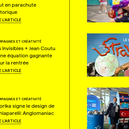
ut en parachute
storique
E L'ARTICLE
PAGNES ET CRÉATIVITÉ
s Invisibles + Jean Coutu
une équation gagnante
ur la rentrée
E L'ARTICLE
PAGNES ET CRÉATIVITÉ
prika signe le design de
hiaparelli: Anglomaniac
E L'ARTICLE