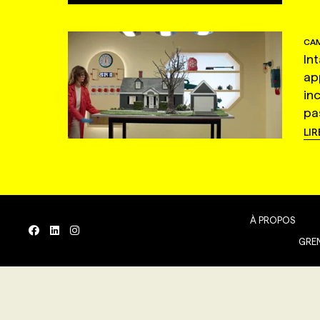
CAM
In
ap
in
pas
LIR
À PROPOS
GREN