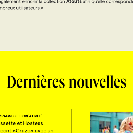
alement enrichir la collection
Atouts
afin qu’elle correspond
breux utilisateurs.»
Dernières nouvelles
PAGNES ET CRÉATIVITÉ
ssette et Hostess
ncent «Craze» avec un