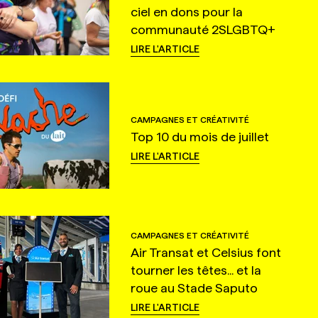
ciel en dons pour la
communauté 2SLGBTQ+
LIRE L'ARTICLE
CAMPAGNES ET CRÉATIVITÉ
Top 10 du mois de juillet
LIRE L'ARTICLE
CAMPAGNES ET CRÉATIVITÉ
Air Transat et Celsius font
tourner les têtes... et la
roue au Stade Saputo
LIRE L'ARTICLE