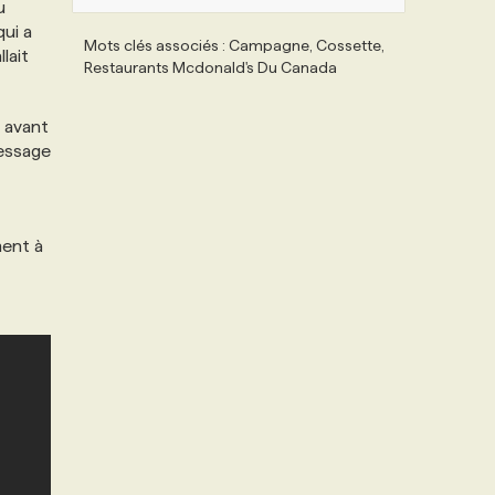
u
ui a
Mots clés associés : Campagne, Cossette,
llait
Restaurants Mcdonald's Du Canada
r avant
message
ment à