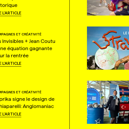
storique
E L'ARTICLE
PAGNES ET CRÉATIVITÉ
s Invisibles + Jean Coutu
une équation gagnante
ur la rentrée
E L'ARTICLE
PAGNES ET CRÉATIVITÉ
prika signe le design de
hiaparelli: Anglomaniac
E L'ARTICLE