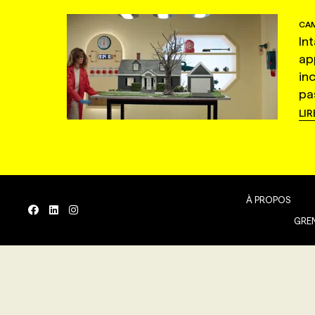
CAM
In
ap
in
pas
LIR
À PROPOS
GREN