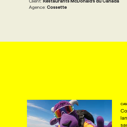
Client:
Restaurants McDonald's du Canada
Agence:
Cossette
CAM
Co
la
sa