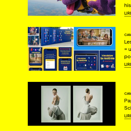
hi
LIR
CAM
Le
= 
po
LIR
CAM
Pa
Sc
LIR