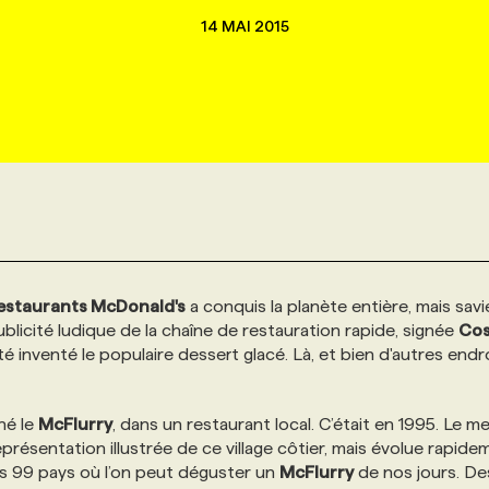
14 MAI 2015
estaurants McDonald's
a conquis la planète entière, mais savi
blicité ludique de la chaîne de restauration rapide, signée
Cos
été inventé le populaire dessert glacé. Là, et bien d'autres endr
né le
McFlurry
, dans un restaurant local. C’était en 1995. Le 
eprésentation illustrée de ce village côtier, mais évolue rapide
s 99 pays où l’on peut déguster un
McFlurry
de nos jours. De