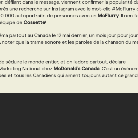
, défilant dans le message, viennent confirmer la popularité d
rès une recherche sur Instagram avec le mot-clic #McFlurry q
e 500 000 autoportraits de personnes avec un
McFlurry
. Il n’en fa
l’équipe de
Cossette
!
inéma partout au Canada le 12 mai dernier, un mois jour pour jou
 À noter que la trame sonore et les paroles de la chanson du 
e séduire le monde entier, et on l’adore partout, déclare
, Marketing National chez
McDonald's Canada
. C’est un événe
isés et tous les Canadiens qui aiment toujours autant ce grand