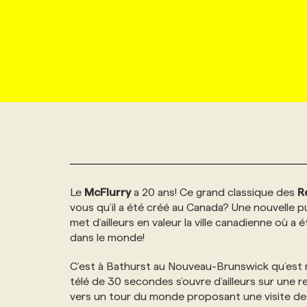
NOUVEAU!
RESSOURCES HUMAINES
NOMINATIONS
ANNONCEZ AVEC NOUS
BULLETIN FORMATION
EMPLOYEUR
CONFÉRENCES
MARKETING ET COMMUNICATION
NOUVEAUX MANDATS
AFFICHEZ UN POSTE / TARIFS
CANDIDAT
BULLETIN RECRUTEMENT
NOS CONFÉRENCES
FORMATIONS
WEB & MÉDIAS SOCIAUX
VOIR LES OFFRES
AFFAIRES DE L'INDUSTRIE
CONSULTER LA CVTHÈQUE
INFOLETTRE PUBLICITÉ
FAQ
NOS FORMATIONS EN LIGNE
CHASSE DE TÊTE
MARKETING DURABLE
PROFIL CANDIDAT
INITIATIVES NUMÉRIQUES
PROFIL ENTREPRISE
ANNONCEZ AVEC NOUS
ANNONCEZ AVEC NOUS
NOS PARCOURS DE FORMATIONS
SERVICE DE CHASSE DE TÊTE
Le
McFlurry
a 20 ans! Ce grand classique des
R
GEO/SEO
PRIX ET DISTINCTIONS
FAQ
FORMATIONS PERSONNALISÉES
NOS TARIFS
vous qu’il a été créé au Canada? Une nouvelle pu
met d’ailleurs en valeur la ville canadienne où a 
ÉVÉNEMENTIEL
TENDANCES
ANNONCEZ AVEC NOUS
NOS FORMATEUR‧RICES
NOS EXPERTISES
dans le monde!
C’est à Bathurst au Nouveau-Brunswick qu’est 
NOS AUTEUR‧RICES
POURQUOI CHOISIR NOS FORMATIONS
FAQ
télé de 30 secondes s’ouvre d’ailleurs sur une r
vers un tour du monde proposant une visite de