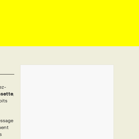
ez-
sette
,
oits
message
ment
s