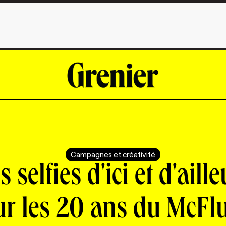
Campagnes et créativité
 selfies d'ici et d'aill
r les 20 ans du McFl