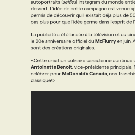
autoportraits (
selfies
) Instagram du monde entier
NOS TARIFS
ANNONCEZ AVEC NOUS
dessert. L’idée de cette campagne est venue ap
permis de découvrir qu’il existait déjà plus d
pas plus pour que l’idée germe dans l’esprit de 
PROGRAMMES DE SUBVENTIONS
La publicité a été lancée à la télévision et au c
le 20e anniversaire officiel du
McFlurry
en juin.
FAQ
sont des créations originales.
«Cette création culinaire canadienne continue d
ANNONCEZ AVEC NOUS
Antoinette Benoit
, vice-présidente principale
célébrer pour
McDonald’s Canada
, nos franch
classique!»