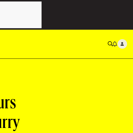
eurs
urry