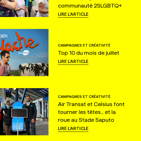
communauté 2SLGBTQ+
LIRE L'ARTICLE
CAMPAGNES ET CRÉATIVITÉ
Top 10 du mois de juillet
LIRE L'ARTICLE
CAMPAGNES ET CRÉATIVITÉ
Air Transat et Celsius font
tourner les têtes... et la
roue au Stade Saputo
LIRE L'ARTICLE