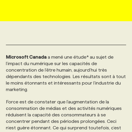
MARKETING ET COMMUNICATION
NOUVEAUX MANDATS
AFFICHEZ UN POSTE / TARIFS
CANDIDAT
BULLETIN RECRUTEMENT
NOS CONFÉRENCES
FORMATIONS
WEB & MÉDIAS SOCIAUX
VOIR LES OFFRES
AFFAIRES DE L'INDUSTRIE
CONSULTER LA CVTHÈQUE
INFOLETTRE PUBLICITÉ
FAQ
NOS FORMATIONS EN LIGNE
CHASSE DE TÊTE
MARKETING DURABLE
PROFIL CANDIDAT
INITIATIVES NUMÉRIQUES
PROFIL ENTREPRISE
ANNONCEZ AVEC NOUS
ANNONCEZ AVEC NOUS
NOS PARCOURS DE FORMATIONS
SERVICE DE CHASSE DE TÊTE
Microsoft Canada
a mené une étude* au sujet de
l’impact du numérique sur les capacités de
concentration de l’être humain, aujourd’hui très
GEO/SEO
PRIX ET DISTINCTIONS
FAQ
FORMATIONS PERSONNALISÉES
NOS TARIFS
dépendants des technologies. Les résultats sont à tout
le moins étonnants et intéressants pour l’industrie du
marketing.
ÉVÉNEMENTIEL
TENDANCES
ANNONCEZ AVEC NOUS
NOS FORMATEUR‧RICES
NOS EXPERTISES
Force est de constater que l’augmentation de la
consommation de médias et des activités numériques
NOS AUTEUR‧RICES
POURQUOI CHOISIR NOS FORMATIONS
FAQ
réduisent la capacité des consommateurs à se
concentrer pendant des périodes prolongées. Ceci
NOS TARIFS
ANNONCEZ AVEC NOUS
n’est guère étonnant. Ce qui surprend toutefois, c’est