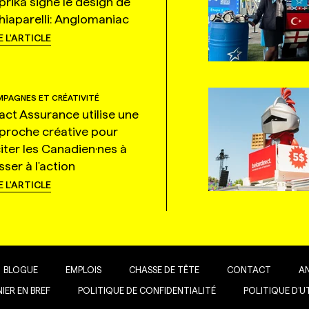
prika signe le design de
hiaparelli: Anglomaniac
E L'ARTICLE
PAGNES ET CRÉATIVITÉ
tact Assurance utilise une
proche créative pour
citer les Canadien·nes à
ser à l'action
E L'ARTICLE
BLOGUE
EMPLOIS
CHASSE DE TÊTE
CONTACT
A
IER EN BREF
POLITIQUE DE CONFIDENTIALITÉ
POLITIQUE D’U