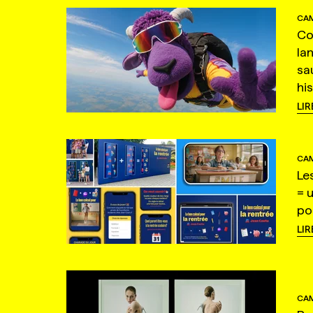
CAM
Co
la
sa
hi
LIR
CAM
Le
= 
po
LIR
CAM