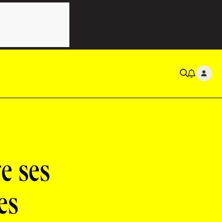
e ses
es