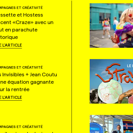
PAGNES ET CRÉATIVITÉ
ssette et Hostess
ncent «Craze» avec un
ut en parachute
storique
E L'ARTICLE
PAGNES ET CRÉATIVITÉ
s Invisibles + Jean Coutu
une équation gagnante
ur la rentrée
E L'ARTICLE
PAGNES ET CRÉATIVITÉ