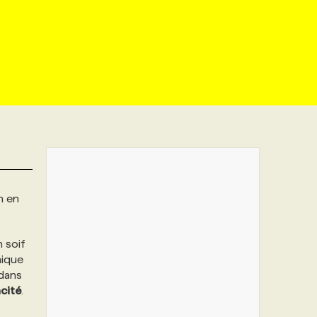
n en
 soif
nique
 dans
cité
.