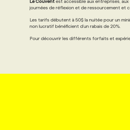
Le Couvent
est accessible aux entreprises, aux
NOS TARIFS
ANNONCEZ AVEC NOUS
journées de réflexion et de ressourcement et ce,
Les tarifs débutent à 50$ la nuitée pour un min
PROGRAMMES DE SUBVENTIONS
non lucratif bénéficient d’un rabais de 20%.
Pour découvrir les différents forfaits et expéri
FAQ
ANNONCEZ AVEC NOUS