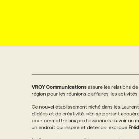
NOUVEAU!
RESSOURCES HUMAINES
NOMINATIONS
ANNONCEZ AVEC NOUS
BULLETIN FORMATION
EMPLOYEUR
CONFÉRENCES
MARKETING ET COMMUNICATION
NOUVEAUX MANDATS
AFFICHEZ UN POSTE / TARIFS
CANDIDAT
BULLETIN RECRUTEMENT
NOS CONFÉRENCES
FORMATIONS
WEB & MÉDIAS SOCIAUX
VOIR LES OFFRES
AFFAIRES DE L'INDUSTRIE
CONSULTER LA CVTHÈQUE
INFOLETTRE PUBLICITÉ
FAQ
NOS FORMATIONS EN LIGNE
CHASSE DE TÊTE
MARKETING DURABLE
PROFIL CANDIDAT
INITIATIVES NUMÉRIQUES
PROFIL ENTREPRISE
ANNONCEZ AVEC NOUS
ANNONCEZ AVEC NOUS
NOS PARCOURS DE FORMATIONS
SERVICE DE CHASSE DE TÊTE
VROY Communications
assure les relations de
GEO/SEO
PRIX ET DISTINCTIONS
FAQ
FORMATIONS PERSONNALISÉES
NOS TARIFS
région pour les réunions d’affaires, les activités
ÉVÉNEMENTIEL
Ce nouvel établissement niché dans les Laurenti
TENDANCES
ANNONCEZ AVEC NOUS
NOS FORMATEUR‧RICES
NOS EXPERTISES
d’idées et de créativité. «En se portant acqué
pour permettre aux professionnels d’avoir un m
NOS AUTEUR‧RICES
POURQUOI CHOISIR NOS FORMATIONS
FAQ
un endroit qui inspire et détend», explique
Fréd