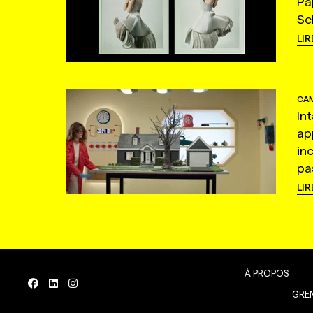
Pa
Sc
LIR
CAM
In
ap
in
pas
LIR
À PROPOS
GREN