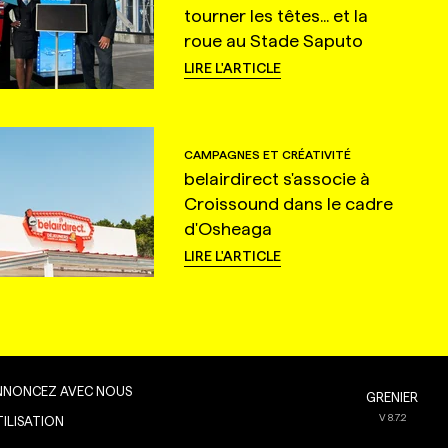
tourner les têtes... et la
roue au Stade Saputo
LIRE L'ARTICLE
CAMPAGNES ET CRÉATIVITÉ
belairdirect s'associe à
Croissound dans le cadre
d'Osheaga
LIRE L'ARTICLE
NNONCEZ AVEC NOUS
GRENIER
V
8.7.2
TILISATION