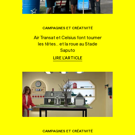
CAMPAGNES ET CRÉATIVITÉ
Air Transat et Celsius font tourner
les têtes... et la roue au Stade
Saputo
LIRE L'ARTICLE
CAMPAGNES ET CRÉATIVITÉ