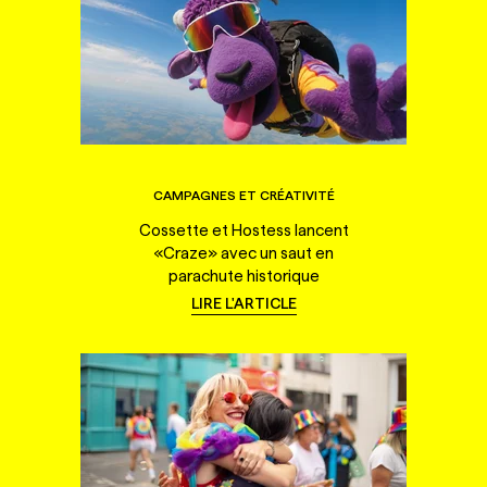
CAMPAGNES ET CRÉATIVITÉ
Cossette et Hostess lancent
«Craze» avec un saut en
parachute historique
LIRE L'ARTICLE