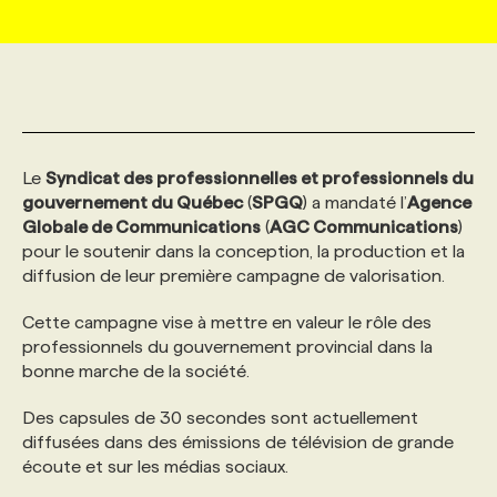
MARKETING ET COMMUNICATION
NOUVEAUX MANDATS
AFFICHEZ UN POSTE / TARIFS
CANDIDAT
BULLETIN RECRUTEMENT
NOS CONFÉRENCES
FORMATIONS
WEB & MÉDIAS SOCIAUX
VOIR LES OFFRES
AFFAIRES DE L'INDUSTRIE
CONSULTER LA CVTHÈQUE
INFOLETTRE PUBLICITÉ
FAQ
NOS FORMATIONS EN LIGNE
CHASSE DE TÊTE
Le
Syndicat des professionnelles et professionnels du
MARKETING DURABLE
PROFIL CANDIDAT
INITIATIVES NUMÉRIQUES
PROFIL ENTREPRISE
ANNONCEZ AVEC NOUS
ANNONCEZ AVEC NOUS
NOS PARCOURS DE FORMATIONS
SERVICE DE CHASSE DE TÊTE
gouvernement du Québec
(
SPGQ
) a mandaté l’
Agence
Globale de Communications
(
AGC Communications
)
pour le soutenir dans la conception, la production et la
GEO/SEO
PRIX ET DISTINCTIONS
FAQ
FORMATIONS PERSONNALISÉES
NOS TARIFS
diffusion de leur première campagne de valorisation.
Cette campagne vise à mettre en valeur le rôle des
ÉVÉNEMENTIEL
TENDANCES
ANNONCEZ AVEC NOUS
NOS FORMATEUR‧RICES
NOS EXPERTISES
professionnels du gouvernement provincial dans la
bonne marche de la société.
NOS AUTEUR‧RICES
POURQUOI CHOISIR NOS FORMATIONS
FAQ
Des capsules de 30 secondes sont actuellement
diffusées dans des émissions de télévision de grande
écoute et sur les médias sociaux.
NOS TARIFS
ANNONCEZ AVEC NOUS