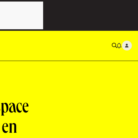
space
 en