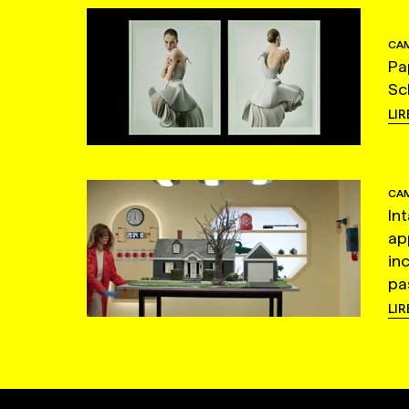
CAM
Pa
Sc
LIR
CAM
In
ap
in
pas
LIR