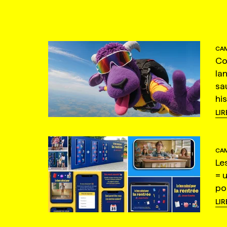
CAM
Co
la
sa
hi
LIR
CAM
Le
= 
po
LIR