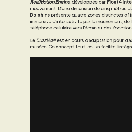
RealMotion Engine
, développée par
Float4 Inte
NOS TARIFS
ANNONCEZ AVEC NOUS
mouvement. D’une dimension de cinq mètres de 
Dolphins
présente quatre zones distinctes offr
immersive d’interactivité par le mouvement, de l
PROGRAMMES DE SUBVENTIONS
téléphone cellulaire vers l’écran et des fonctio
Le
BuzzWall
est en cours d’adaptation pour d’a
FAQ
musées. Ce concept tout-en-un facilite l’intégr
ANNONCEZ AVEC NOUS