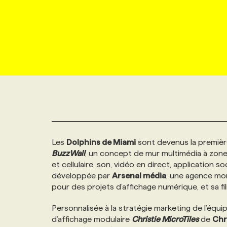
NOUVEAU!
RESSOURCES HUMAINES
NOMINATIONS
ANNONCEZ AVEC NOUS
BULLETIN FORMATION
EMPLOYEUR
CONFÉRENCES
MARKETING ET COMMUNICATION
NOUVEAUX MANDATS
AFFICHEZ UN POSTE / TARIFS
CANDIDAT
BULLETIN RECRUTEMENT
NOS CONFÉRENCES
FORMATIONS
WEB & MÉDIAS SOCIAUX
VOIR LES OFFRES
AFFAIRES DE L'INDUSTRIE
CONSULTER LA CVTHÈQUE
INFOLETTRE PUBLICITÉ
FAQ
NOS FORMATIONS EN LIGNE
CHASSE DE TÊTE
MARKETING DURABLE
PROFIL CANDIDAT
INITIATIVES NUMÉRIQUES
PROFIL ENTREPRISE
ANNONCEZ AVEC NOUS
ANNONCEZ AVEC NOUS
NOS PARCOURS DE FORMATIONS
SERVICE DE CHASSE DE TÊTE
Les
Dolphins de Miami
sont devenus la première
GEO/SEO
PRIX ET DISTINCTIONS
FAQ
FORMATIONS PERSONNALISÉES
NOS TARIFS
BuzzWall
, un concept de mur multimédia à zones
et cellulaire, son, vidéo en direct, application 
ÉVÉNEMENTIEL
TENDANCES
ANNONCEZ AVEC NOUS
NOS FORMATEUR‧RICES
NOS EXPERTISES
développée par
Arsenal média
, une agence mon
pour des projets d’affichage numérique, et sa fil
NOS AUTEUR‧RICES
POURQUOI CHOISIR NOS FORMATIONS
FAQ
Personnalisée à la stratégie marketing de l’équip
d’affichage modulaire
Christie MicroTiles
de
Chr