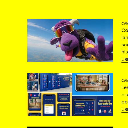
CAM
Co
la
sa
hi
LIR
CAM
Le
= 
po
LIR