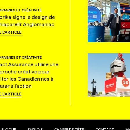
PAGNES ET CRÉATIVITÉ
prika signe le design de
hiaparelli: Anglomaniac
E L'ARTICLE
PAGNES ET CRÉATIVITÉ
tact Assurance utilise une
proche créative pour
citer les Canadien·nes à
ser à l'action
E L'ARTICLE
BLOGUE
EMPLOIS
CHASSE DE TÊTE
CONTACT
A