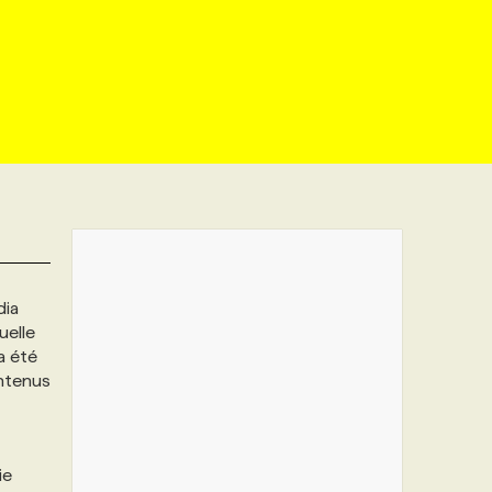
dia
uelle
a été
ontenus
ie