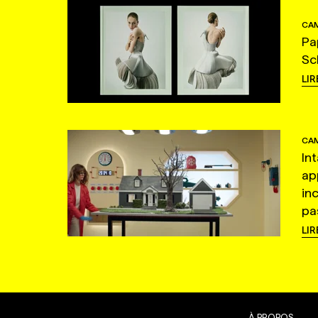
CAM
Pa
Sc
LIR
CAM
In
ap
in
pas
LIR
À PROPOS