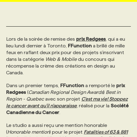
MARKETING ET COMMUNICATION
NOUVEAUX MANDATS
AFFICHEZ UN POSTE / TARIFS
CANDIDAT
BULLETIN RECRUTEMENT
NOS CONFÉRENCES
FORMATIONS
WEB & MÉDIAS SOCIAUX
VOIR LES OFFRES
AFFAIRES DE L'INDUSTRIE
CONSULTER LA CVTHÈQUE
INFOLETTRE PUBLICITÉ
FAQ
NOS FORMATIONS EN LIGNE
CHASSE DE TÊTE
Lors de la soirée de remise des
prix Redgees
, qui a eu
lieu lundi dernier à Toronto,
FFunction
a brillé de mille
feux en raflant deux prix pour des projets s’inscrivant
MARKETING DURABLE
PROFIL CANDIDAT
INITIATIVES NUMÉRIQUES
PROFIL ENTREPRISE
ANNONCEZ AVEC NOUS
ANNONCEZ AVEC NOUS
NOS PARCOURS DE FORMATIONS
SERVICE DE CHASSE DE TÊTE
dans la catégorie
Web & Mobile
du concours qui
récompense la crème des créations en design au
Canada.
GEO/SEO
PRIX ET DISTINCTIONS
FAQ
FORMATIONS PERSONNALISÉES
NOS TARIFS
Dans un premier temps,
FFunction
a remporté le
prix
Redgees
(
Canadian Regional Design Awards
)
Best in
ÉVÉNEMENTIEL
TENDANCES
ANNONCEZ AVEC NOUS
NOS FORMATEUR‧RICES
NOS EXPERTISES
Region - Quebec
avec son projet
C'est ma vie! Stoppez
le cancer avant qu'il n'apparaisse
, réalisé pour la
Société
Canadienne du Cancer
NOS AUTEUR‧RICES
.
POURQUOI CHOISIR NOS FORMATIONS
FAQ
Le studio a aussi reçu une mention honorable
(
Honorable mention
) pour le projet
Fatalities of 63 & 881
NOS TARIFS
ANNONCEZ AVEC NOUS