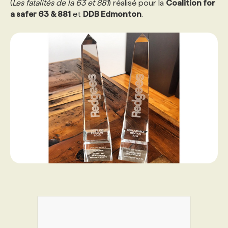
(
Les fatalités de la 63 et 881
) réalisé pour la
Coalition for
a safer 63 & 881
et
DDB Edmonton
.
PROGRAMMES DE SUBVENTIONS
FAQ
ANNONCEZ AVEC NOUS