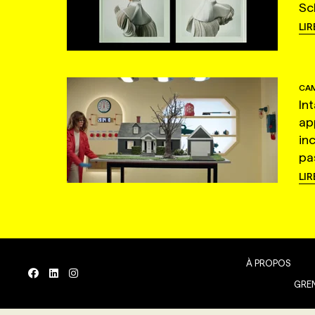
Sc
LIR
CAM
In
ap
in
pas
LIR
À PROPOS
GREN