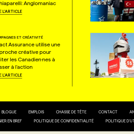
hiaparelli: Anglomaniac
E L'ARTICLE
PAGNES ET CRÉATIVITÉ
tact Assurance utilise une
proche créative pour
citer les Canadien·nes à
ser à l'action
E L'ARTICLE
BLOGUE
EMPLOIS
CHASSE DE TÊTE
CONTACT
A
IER EN BREF
POLITIQUE DE CONFIDENTIALITÉ
POLITIQUE D’U