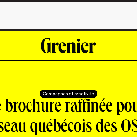
Campagnes et créativité
 brochure raffinée pou
seau québécois des O