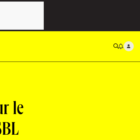
r le
SBL