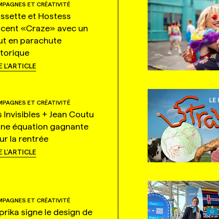
PAGNES ET CRÉATIVITÉ
ssette et Hostess
ncent «Craze» avec un
ut en parachute
storique
E L'ARTICLE
PAGNES ET CRÉATIVITÉ
s Invisibles + Jean Coutu
une équation gagnante
ur la rentrée
E L'ARTICLE
PAGNES ET CRÉATIVITÉ
prika signe le design de