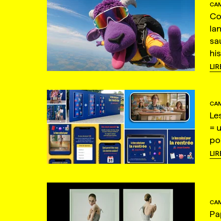
CAM
Co
la
sa
hi
LIR
CAM
Le
= 
po
LIR
CAM
Pa