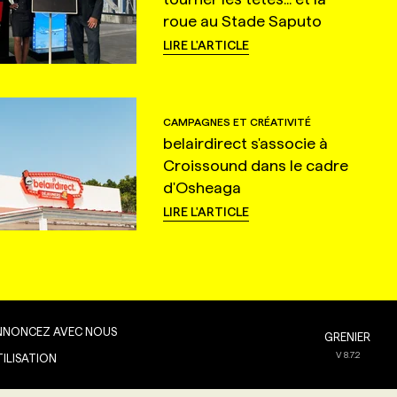
roue au Stade Saputo
LIRE L'ARTICLE
CAMPAGNES ET CRÉATIVITÉ
belairdirect s'associe à
Croissound dans le cadre
d'Osheaga
LIRE L'ARTICLE
NNONCEZ AVEC NOUS
GRENIER
V
8.7.2
TILISATION