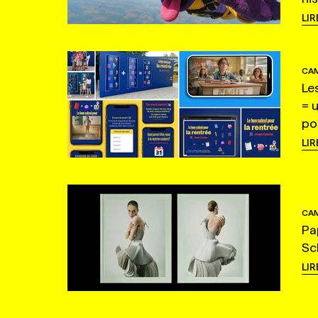
LIR
CAM
Le
= 
po
LIR
CAM
Pa
Sc
LIR