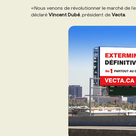
NOS TARIFS
ANNONCEZ AVEC NOUS
«Nous venons de révolutionner le marché de l’e
déclaré
Vincent Dubé
, président de
Vecta
.
PROGRAMMES DE SUBVENTIONS
FAQ
ANNONCEZ AVEC NOUS