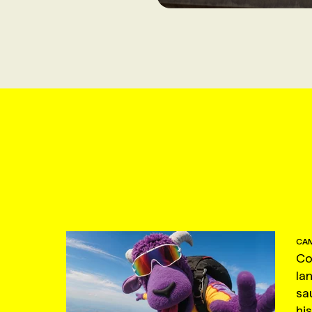
CAM
Co
la
sa
hi