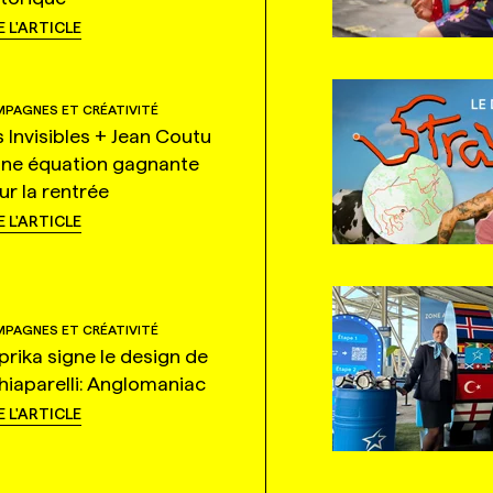
E L'ARTICLE
PAGNES ET CRÉATIVITÉ
s Invisibles + Jean Coutu
une équation gagnante
ur la rentrée
E L'ARTICLE
PAGNES ET CRÉATIVITÉ
prika signe le design de
hiaparelli: Anglomaniac
E L'ARTICLE