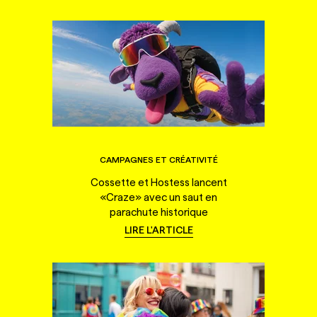
CAMPAGNES ET CRÉATIVITÉ
Cossette et Hostess lancent
«Craze» avec un saut en
parachute historique
LIRE L'ARTICLE