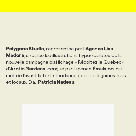
MARKETING ET COMMUNICATION
NOUVEAUX MANDATS
AFFICHEZ UN POSTE / TARIFS
CANDIDAT
BULLETIN RECRUTEMENT
NOS CONFÉRENCES
FORMATIONS
WEB & MÉDIAS SOCIAUX
VOIR LES OFFRES
AFFAIRES DE L'INDUSTRIE
CONSULTER LA CVTHÈQUE
INFOLETTRE PUBLICITÉ
FAQ
NOS FORMATIONS EN LIGNE
CHASSE DE TÊTE
Polygone Studio
, représentée par l’
Agence Lise
MARKETING DURABLE
PROFIL CANDIDAT
INITIATIVES NUMÉRIQUES
PROFIL ENTREPRISE
ANNONCEZ AVEC NOUS
ANNONCEZ AVEC NOUS
NOS PARCOURS DE FORMATIONS
SERVICE DE CHASSE DE TÊTE
Madore
, a réalisé les illustrations hyperréalistes de la
nouvelle campagne d’affichage «Récoltez le Québec»
d’
Arctic Gardens
, conçue par l’agence
Émulsion
, qui
GEO/SEO
PRIX ET DISTINCTIONS
FAQ
FORMATIONS PERSONNALISÉES
NOS TARIFS
met de l’avant la forte tendance pour les légumes frais
et locaux. D.a.:
Patricia Nadeau
.
ÉVÉNEMENTIEL
TENDANCES
ANNONCEZ AVEC NOUS
NOS FORMATEUR‧RICES
NOS EXPERTISES
NOS AUTEUR‧RICES
POURQUOI CHOISIR NOS FORMATIONS
FAQ
NOS TARIFS
ANNONCEZ AVEC NOUS