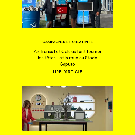
CAMPAGNES ET CRÉATIVITÉ
Air Transat et Celsius font tourner
les têtes... et la roue au Stade
Saputo
LIRE L'ARTICLE