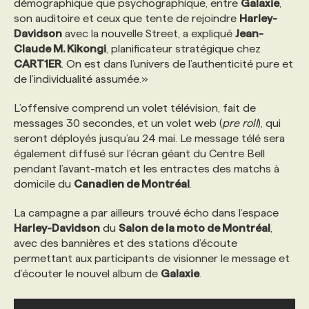
démographique que psychographique, entre
Galaxie
,
son auditoire et ceux que tente de rejoindre
Harley-
PROGRAMMES DE SUBVENTIONS
Davidson
avec la nouvelle Street, a expliqué
Jean-
Claude M. Kikongi
, planificateur stratégique chez
CART1ER
. On est dans l’univers de l’authenticité pure et
FAQ
de l’individualité assumée.»
L’offensive comprend un volet télévision, fait de
ANNONCEZ AVEC NOUS
messages 30 secondes, et un volet web (
pre roll
), qui
seront déployés jusqu’au 24 mai. Le message télé sera
également diffusé sur l’écran géant du Centre Bell
pendant l’avant-match et les entractes des matchs à
domicile du
Canadien de Montréal
.
La campagne a par ailleurs trouvé écho dans l’espace
Harley-Davidson
du
Salon de la moto de Montréal
,
avec des bannières et des stations d’écoute
permettant aux participants de visionner le message et
d’écouter le nouvel album de
Galaxie
.