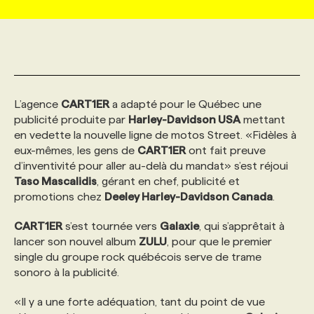
MARKETING ET COMMUNICATION
NOUVEAUX MANDATS
AFFICHEZ UN POSTE / TARIFS
CANDIDAT
BULLETIN RECRUTEMENT
NOS CONFÉRENCES
FORMATIONS
WEB & MÉDIAS SOCIAUX
VOIR LES OFFRES
AFFAIRES DE L'INDUSTRIE
CONSULTER LA CVTHÈQUE
INFOLETTRE PUBLICITÉ
FAQ
NOS FORMATIONS EN LIGNE
CHASSE DE TÊTE
L’agence
CART1ER
a adapté pour le Québec une
publicité produite par
Harley-Davidson USA
mettant
MARKETING DURABLE
PROFIL CANDIDAT
INITIATIVES NUMÉRIQUES
PROFIL ENTREPRISE
ANNONCEZ AVEC NOUS
ANNONCEZ AVEC NOUS
NOS PARCOURS DE FORMATIONS
SERVICE DE CHASSE DE TÊTE
en vedette la nouvelle ligne de motos Street. «Fidèles à
eux-mêmes, les gens de
CART1ER
ont fait preuve
d’inventivité pour aller au-delà du mandat» s’est réjoui
GEO/SEO
PRIX ET DISTINCTIONS
FAQ
FORMATIONS PERSONNALISÉES
NOS TARIFS
Taso Mascalidis
, gérant en chef, publicité et
promotions chez
Deeley Harley-Davidson Canada
.
ÉVÉNEMENTIEL
TENDANCES
ANNONCEZ AVEC NOUS
NOS FORMATEUR‧RICES
NOS EXPERTISES
CART1ER
s’est tournée vers
Galaxie
, qui s’apprêtait à
lancer son nouvel album
ZULU
, pour que le premier
single du groupe rock québécois serve de trame
NOS AUTEUR‧RICES
POURQUOI CHOISIR NOS FORMATIONS
FAQ
sonoro à la publicité.
«Il y a une forte adéquation, tant du point de vue
NOS TARIFS
ANNONCEZ AVEC NOUS