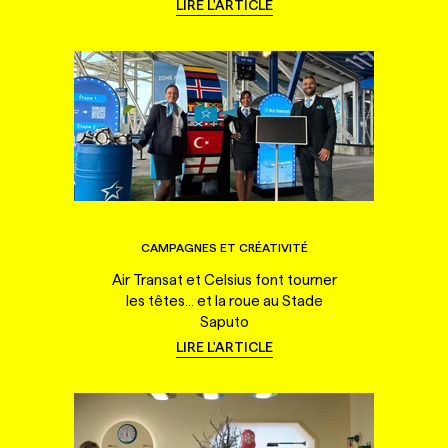
LIRE L'ARTICLE
CAMPAGNES ET CRÉATIVITÉ
Air Transat et Celsius font tourner
les têtes... et la roue au Stade
Saputo
LIRE L'ARTICLE