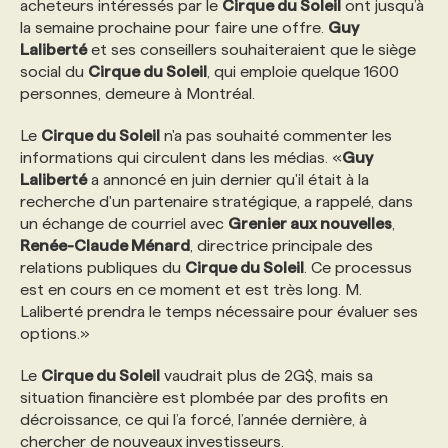
acheteurs intéressés par le
Cirque du Soleil
ont jusqu’à
la semaine prochaine pour faire une offre.
Guy
PROGRAMMES DE SUBVENTIONS
Laliberté
et ses conseillers souhaiteraient que le siège
social du
Cirque du Soleil
, qui emploie quelque 1600
personnes, demeure à Montréal.
FAQ
Le
Cirque du Soleil
n'a pas souhaité commenter les
informations qui circulent dans les médias. «
Guy
ANNONCEZ AVEC NOUS
Laliberté
a annoncé en juin dernier qu'il était à la
recherche d'un partenaire stratégique, a rappelé, dans
un échange de courriel avec
Grenier aux nouvelles
,
Renée-Claude Ménard
, directrice principale des
relations publiques du
Cirque du Soleil
. Ce processus
est en cours en ce moment et est très long. M.
Laliberté prendra le temps nécessaire pour évaluer ses
options.»
Le
Cirque du Soleil
vaudrait plus de 2G$, mais sa
situation financière est plombée par des profits en
décroissance, ce qui l’a forcé, l’année dernière, à
chercher de nouveaux investisseurs.