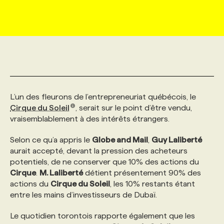
MARKETING ET COMMUNICATION
NOUVEAUX MANDATS
AFFICHEZ UN POSTE / TARIFS
CANDIDAT
BULLETIN RECRUTEMENT
NOS CONFÉRENCES
FORMATIONS
WEB & MÉDIAS SOCIAUX
VOIR LES OFFRES
AFFAIRES DE L'INDUSTRIE
CONSULTER LA CVTHÈQUE
INFOLETTRE PUBLICITÉ
FAQ
NOS FORMATIONS EN LIGNE
CHASSE DE TÊTE
MARKETING DURABLE
PROFIL CANDIDAT
INITIATIVES NUMÉRIQUES
PROFIL ENTREPRISE
ANNONCEZ AVEC NOUS
ANNONCEZ AVEC NOUS
NOS PARCOURS DE FORMATIONS
SERVICE DE CHASSE DE TÊTE
L’un des fleurons de l’entrepreneuriat québécois, le
Cirque du Soleil
, serait sur le point d’être vendu,
vraisemblablement à des intérêts étrangers.
GEO/SEO
PRIX ET DISTINCTIONS
FAQ
FORMATIONS PERSONNALISÉES
NOS TARIFS
Selon ce qu’a appris le
Globe and Mail
,
Guy Laliberté
aurait accepté, devant la pression des acheteurs
ÉVÉNEMENTIEL
TENDANCES
ANNONCEZ AVEC NOUS
NOS FORMATEUR‧RICES
NOS EXPERTISES
potentiels, de ne conserver que 10% des actions du
Cirque
.
M. Laliberté
détient présentement 90% des
actions du
NOS AUTEUR‧RICES
Cirque du Soleil
, les 10% restants étant
POURQUOI CHOISIR NOS FORMATIONS
FAQ
entre les mains d’investisseurs de Dubaï.
Le quotidien torontois rapporte également que les
NOS TARIFS
ANNONCEZ AVEC NOUS