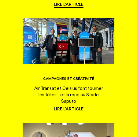
LIRE L'ARTICLE
CAMPAGNES ET CRÉATIVITÉ
Air Transat et Celsius font tourner
les têtes... et la roue au Stade
Saputo
LIRE L'ARTICLE