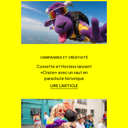
CAMPAGNES ET CRÉATIVITÉ
Cossette et Hostess lancent
«Craze» avec un saut en
parachute historique
LIRE L'ARTICLE