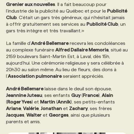
Grenier aux nouvelles
. Il a fait beaucoup pour
l’industrie de la publicité au Québec et pour le
Publicité
PROGRAMMES DE SUBVENTIONS
Club
. C’était un gars très généreux, qui n’hésitait jamais
à offrir gratuitement ses services au
Publicité Club
, un
gars très intègre et très travaillant.»
FAQ
La famille d’
André Bellemare
recevra les condoléances
au complexe funéraire
Alfred Dallaire Memoria
, situé au
ANNONCEZ AVEC NOUS
2159 boulevars Saint-Martin Est, à Laval, dès 15h,
aujourd’hui. Une cérémonie religieuse y sera célébrée à
20h30 au salon même. Au lieu de fleurs, des dons à
l’
Association pulmonaire
seraient appréciés.
André Bellemare
laisse dans le deuil son épouse,
Jeannine Juteau
, ses enfants
Guy
(
France
),
Alain
(
Roger Yves
) et
Martin
(
Annik
), ses petits-enfants
Ariane
,
Valérie
,
Jonathan
et
Zachary
, ses frères
Jacques
,
Walter
et
Georges
, ainsi que plusieurs
parents et amis.