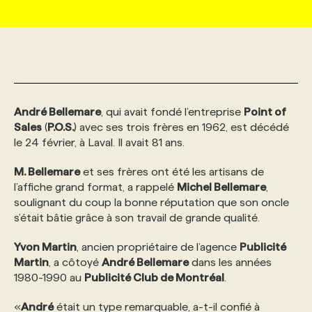
MARKETING ET COMMUNICATION
NOUVEAUX MANDATS
AFFICHEZ UN POSTE / TARIFS
CANDIDAT
BULLETIN RECRUTEMENT
NOS CONFÉRENCES
FORMATIONS
WEB & MÉDIAS SOCIAUX
VOIR LES OFFRES
AFFAIRES DE L'INDUSTRIE
CONSULTER LA CVTHÈQUE
INFOLETTRE PUBLICITÉ
FAQ
NOS FORMATIONS EN LIGNE
CHASSE DE TÊTE
André Bellemare
, qui avait fondé l’entreprise
Point of
MARKETING DURABLE
PROFIL CANDIDAT
INITIATIVES NUMÉRIQUES
PROFIL ENTREPRISE
ANNONCEZ AVEC NOUS
ANNONCEZ AVEC NOUS
NOS PARCOURS DE FORMATIONS
SERVICE DE CHASSE DE TÊTE
Sales
(
P.O.S.
) avec ses trois frères en 1962, est décédé
le 24 février, à Laval. Il avait 81 ans.
GEO/SEO
PRIX ET DISTINCTIONS
FAQ
FORMATIONS PERSONNALISÉES
NOS TARIFS
M. Bellemare
et ses frères ont été les artisans de
l’affiche grand format, a rappelé
Michel Bellemare
,
soulignant du coup la bonne réputation que son oncle
ÉVÉNEMENTIEL
TENDANCES
ANNONCEZ AVEC NOUS
NOS FORMATEUR‧RICES
NOS EXPERTISES
s’était bâtie grâce à son travail de grande qualité.
Yvon Martin
, ancien propriétaire de l’agence
Publicité
NOS AUTEUR‧RICES
POURQUOI CHOISIR NOS FORMATIONS
FAQ
Martin
, a côtoyé
André Bellemare
dans les années
1980-1990 au
Publicité Club de Montréal
.
NOS TARIFS
ANNONCEZ AVEC NOUS
«
André
était un type remarquable, a-t-il confié à