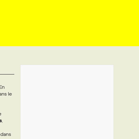
 En
ns le
e
s
,
 dans