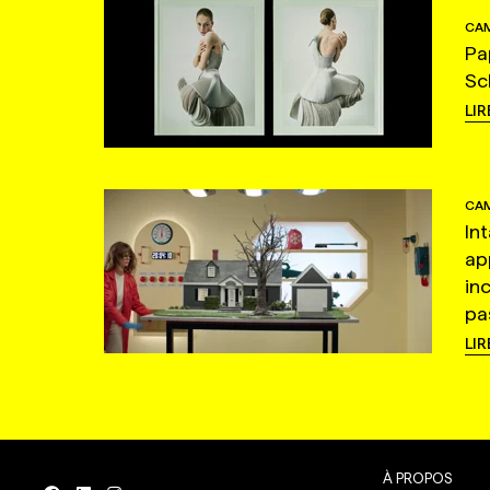
CAM
Pa
Sc
LIR
CAM
In
ap
in
pas
LIR
À PROPOS