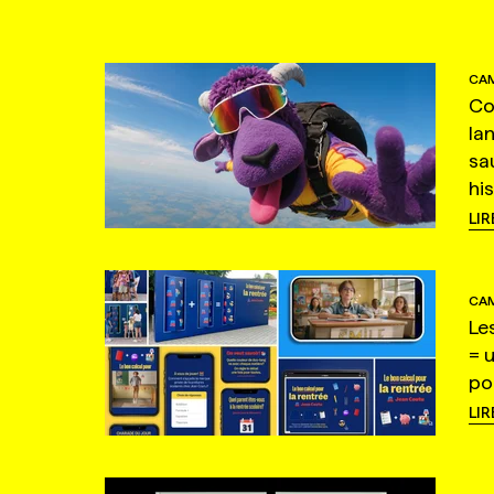
CAM
Co
la
sa
hi
LIR
CAM
Le
= 
po
LIR