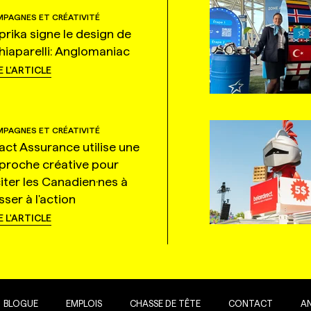
PAGNES ET CRÉATIVITÉ
prika signe le design de
hiaparelli: Anglomaniac
E L'ARTICLE
PAGNES ET CRÉATIVITÉ
tact Assurance utilise une
proche créative pour
citer les Canadien·nes à
ser à l'action
E L'ARTICLE
BLOGUE
EMPLOIS
CHASSE DE TÊTE
CONTACT
A