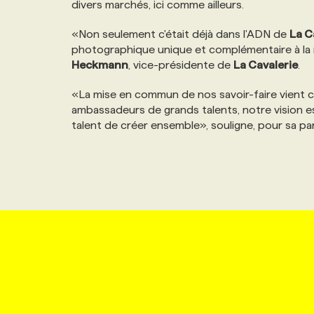
divers marchés, ici comme ailleurs.
NOS TARIFS
ANNONCEZ AVEC NOUS
«Non seulement c'était déjà dans l'ADN de
La C
photographique unique et complémentaire à la n
PROGRAMMES DE SUBVENTIONS
Heckmann
, vice-présidente de
La Cavalerie
.
«La mise en commun de nos savoir-faire vient c
FAQ
ambassadeurs de grands talents, notre vision est
talent de créer ensemble», souligne, pour sa pa
ANNONCEZ AVEC NOUS