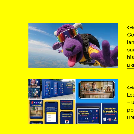
CAM
Co
la
sa
hi
LIR
CAM
Le
= 
po
LIR