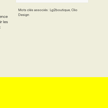
Mots clés associés : Lg2boutique, Clio
Design
gence
r les
x