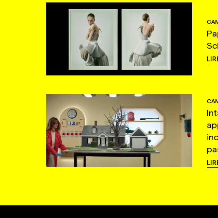
CAM
Pa
Sc
LIR
CAM
In
ap
in
pas
LIR