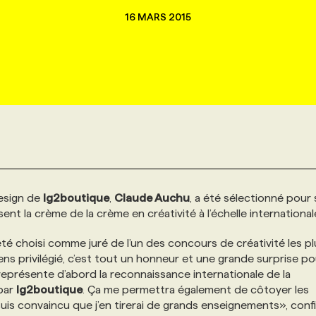
16 MARS 2015
design de
lg2boutique
,
Claude Auchu
, a été sélectionné pour 
ent la crème de la crème en créativité à l’échelle international
r été choisi comme juré de l’un des concours de créativité les p
sens privilégié, c’est tout un honneur et une grande surprise po
 représente d’abord la reconnaissance internationale de la
 par
lg2boutique
. Ça me permettra également de côtoyer les
is convaincu que j’en tirerai de grands enseignements», confie