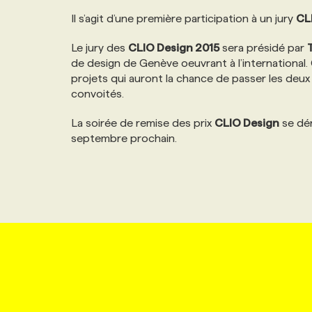
NOS TARIFS
ANNONCEZ AVEC NOUS
Il s’agit d’une première participation à un jury
CL
Le jury des
CLIO Design 2015
sera présidé par
PROGRAMMES DE SUBVENTIONS
de design de Genève oeuvrant à l’international. 
projets qui auront la chance de passer les deux 
convoités.
FAQ
La soirée de remise des prix
CLIO Design
se dér
septembre prochain.
ANNONCEZ AVEC NOUS