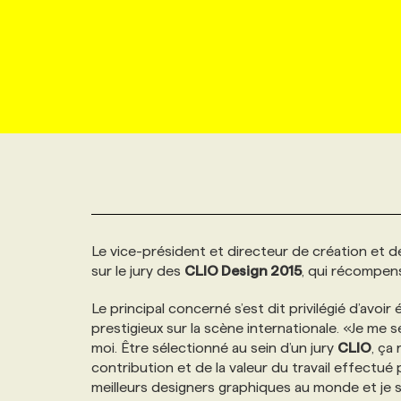
NOUVEAU!
RESSOURCES HUMAINES
NOMINATIONS
ANNONCEZ AVEC NOUS
BULLETIN FORMATION
EMPLOYEUR
CONFÉRENCES
MARKETING ET COMMUNICATION
NOUVEAUX MANDATS
AFFICHEZ UN POSTE / TARIFS
CANDIDAT
BULLETIN RECRUTEMENT
NOS CONFÉRENCES
FORMATIONS
WEB & MÉDIAS SOCIAUX
VOIR LES OFFRES
AFFAIRES DE L'INDUSTRIE
CONSULTER LA CVTHÈQUE
INFOLETTRE PUBLICITÉ
FAQ
NOS FORMATIONS EN LIGNE
CHASSE DE TÊTE
MARKETING DURABLE
PROFIL CANDIDAT
INITIATIVES NUMÉRIQUES
PROFIL ENTREPRISE
ANNONCEZ AVEC NOUS
ANNONCEZ AVEC NOUS
NOS PARCOURS DE FORMATIONS
SERVICE DE CHASSE DE TÊTE
Le vice-président et directeur de création et 
GEO/SEO
PRIX ET DISTINCTIONS
FAQ
FORMATIONS PERSONNALISÉES
NOS TARIFS
sur le jury des
CLIO Design 2015
, qui récompens
ÉVÉNEMENTIEL
Le principal concerné s’est dit privilégié d’avoi
TENDANCES
ANNONCEZ AVEC NOUS
NOS FORMATEUR‧RICES
NOS EXPERTISES
prestigieux sur la scène internationale. «Je me 
moi. Être sélectionné au sein d’un jury
CLIO
, ça
NOS AUTEUR‧RICES
POURQUOI CHOISIR NOS FORMATIONS
FAQ
contribution et de la valeur du travail effectué
meilleurs designers graphiques au monde et je su