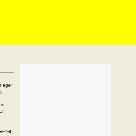
siéger
e.
lus
ur
-t-il.