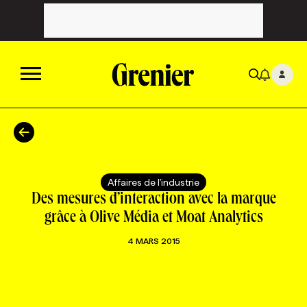
ACTUALITÉS
CATÉGORIES
MAGAZINE
Affaires de l'industrie
Des mesures d’interaction avec la marque
TOUTES LES CATÉGORIES
CHRONIQUES
FORFAITS ABONNEMENT
INFOLETTRES
grâce à Olive Média et Moat Analytics
4 MARS 2015
TOUTES LES CHRONIQUES
CAMPAGNES ET CRÉATIVITÉ
VOIR TOUTES LES PARUTIONS
INFOLETTRE EN BREF
EMPLOIS
NOUVEAU!
RESSOURCES HUMAINES
NOMINATIONS
ANNONCEZ AVEC NOUS
BULLETIN FORMATION
EMPLOYEUR
CONFÉRENCES