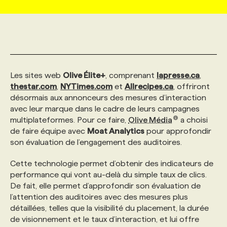
MARKETING ET COMMUNICATION
NOUVEAUX MANDATS
AFFICHEZ UN POSTE / TARIFS
CANDIDAT
BULLETIN RECRUTEMENT
NOS CONFÉRENCES
FORMATIONS
WEB & MÉDIAS SOCIAUX
VOIR LES OFFRES
AFFAIRES DE L'INDUSTRIE
CONSULTER LA CVTHÈQUE
INFOLETTRE PUBLICITÉ
FAQ
NOS FORMATIONS EN LIGNE
CHASSE DE TÊTE
Les sites web
Olive Élite+
, comprenant
lapresse.ca
,
thestar.com
,
NYTimes.com
et
Allrecipes.ca
, offriront
MARKETING DURABLE
PROFIL CANDIDAT
INITIATIVES NUMÉRIQUES
PROFIL ENTREPRISE
ANNONCEZ AVEC NOUS
ANNONCEZ AVEC NOUS
NOS PARCOURS DE FORMATIONS
SERVICE DE CHASSE DE TÊTE
désormais aux annonceurs des mesures d’interaction
avec leur marque dans le cadre de leurs campagnes
multiplateformes. Pour ce faire,
Olive Média
a choisi
GEO/SEO
PRIX ET DISTINCTIONS
FAQ
FORMATIONS PERSONNALISÉES
NOS TARIFS
de faire équipe avec
Moat Analytics
pour approfondir
son évaluation de l’engagement des auditoires.
ÉVÉNEMENTIEL
TENDANCES
ANNONCEZ AVEC NOUS
NOS FORMATEUR‧RICES
NOS EXPERTISES
Cette technologie permet d’obtenir des indicateurs de
performance qui vont au-delà du simple taux de clics.
De fait, elle permet d’approfondir son évaluation de
NOS AUTEUR‧RICES
POURQUOI CHOISIR NOS FORMATIONS
FAQ
l’attention des auditoires avec des mesures plus
détaillées, telles que la visibilité du placement, la durée
de visionnement et le taux d’interaction, et lui offre
NOS TARIFS
ANNONCEZ AVEC NOUS