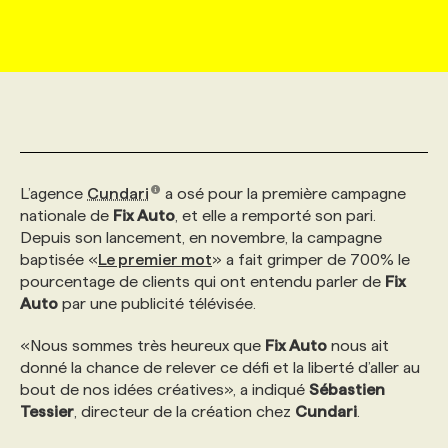
MARKETING ET COMMUNICATION
NOUVEAUX MANDATS
AFFICHEZ UN POSTE / TARIFS
CANDIDAT
BULLETIN RECRUTEMENT
NOS CONFÉRENCES
FORMATIONS
WEB & MÉDIAS SOCIAUX
VOIR LES OFFRES
AFFAIRES DE L'INDUSTRIE
CONSULTER LA CVTHÈQUE
INFOLETTRE PUBLICITÉ
FAQ
NOS FORMATIONS EN LIGNE
CHASSE DE TÊTE
MARKETING DURABLE
PROFIL CANDIDAT
INITIATIVES NUMÉRIQUES
PROFIL ENTREPRISE
ANNONCEZ AVEC NOUS
ANNONCEZ AVEC NOUS
NOS PARCOURS DE FORMATIONS
SERVICE DE CHASSE DE TÊTE
L’agence
Cundari
a osé pour la première campagne
nationale de
Fix Auto
, et elle a remporté son pari.
Depuis son lancement, en novembre, la campagne
GEO/SEO
PRIX ET DISTINCTIONS
FAQ
FORMATIONS PERSONNALISÉES
NOS TARIFS
baptisée «
Le premier mot
» a fait grimper de 700% le
pourcentage de clients qui ont entendu parler de
Fix
Auto
par une publicité télévisée.
ÉVÉNEMENTIEL
TENDANCES
ANNONCEZ AVEC NOUS
NOS FORMATEUR‧RICES
NOS EXPERTISES
«Nous sommes très heureux que
Fix Auto
nous ait
donné la chance de relever ce défi et la liberté d’aller au
NOS AUTEUR‧RICES
POURQUOI CHOISIR NOS FORMATIONS
FAQ
bout de nos idées créatives», a indiqué
Sébastien
Tessier
, directeur de la création chez
Cundari
.
NOS TARIFS
ANNONCEZ AVEC NOUS