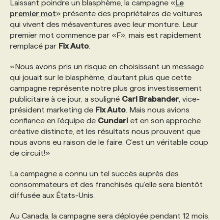
Laissant poindre un blasphème, la campagne «
Le
premier mot
» présente des propriétaires de voitures
PROGRAMMES DE SUBVENTIONS
qui vivent des mésaventures avec leur monture. Leur
premier mot commence par «F», mais est rapidement
remplacé par
Fix Auto
.
FAQ
«Nous avons pris un risque en choisissant un message
qui jouait sur le blasphème, d’autant plus que cette
ANNONCEZ AVEC NOUS
campagne représente notre plus gros investissement
publicitaire à ce jour, a souligné
Carl Brabander
, vice-
président marketing de
Fix Auto
. Mais nous avions
confiance en l’équipe de
Cundari
et en son approche
créative distincte, et les résultats nous prouvent que
nous avons eu raison de le faire. C’est un véritable coup
de circuit!»
La campagne a connu un tel succès auprès des
consommateurs et des franchisés qu’elle sera bientôt
diffusée aux États-Unis.
Au Canada, la campagne sera déployée pendant 12 mois,