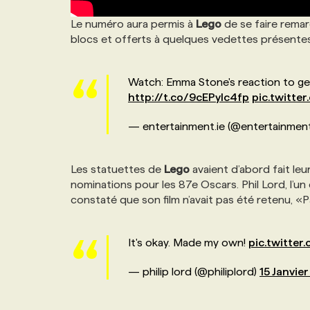
Le numéro aura permis à
Lego
de se faire remar
blocs et offerts à quelques vedettes présent
Watch: Emma Stone's reaction to get
http://t.co/9cEPylc4fp
pic.twitt
— entertainment.ie (@entertainmen
Les statuettes de
Lego
avaient d’abord fait le
nominations pour les 87e Oscars. Phil Lord, l’un
constaté que son film n’avait pas été retenu, «P
It's okay. Made my own!
pic.twitte
— philip lord (@philiplord)
15 Janvier