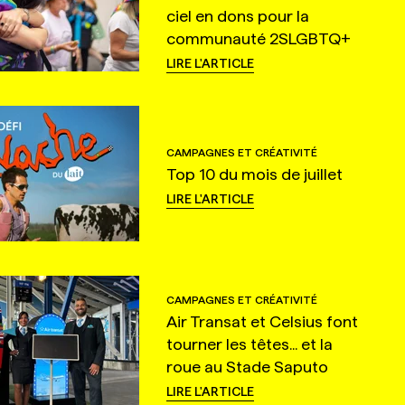
ciel en dons pour la
communauté 2SLGBTQ+
LIRE L'ARTICLE
CAMPAGNES ET CRÉATIVITÉ
Top 10 du mois de juillet
LIRE L'ARTICLE
CAMPAGNES ET CRÉATIVITÉ
Air Transat et Celsius font
tourner les têtes... et la
roue au Stade Saputo
LIRE L'ARTICLE