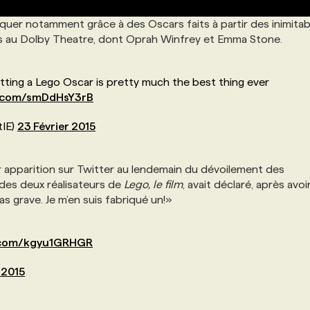
quer notamment grâce à des Oscars faits à partir des inimitab
es au Dolby Theatre, dont Oprah Winfrey et Emma Stone.
ting a Lego Oscar is pretty much the best thing ever
er.com/smDdHsY3rB
tIE)
23 Février 2015
ur apparition sur Twitter au lendemain du dévoilement des
 des deux réalisateurs de
Lego, le film
, avait déclaré, après avoi
as grave. Je m’en suis fabriqué un!»
r.com/kgyu1GRHGR
 2015