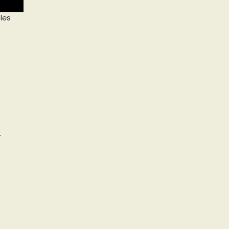
les
r