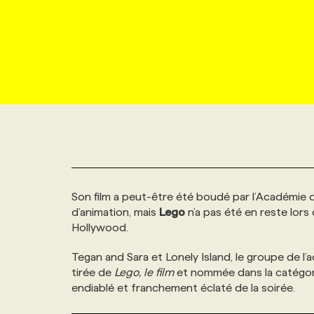
NOUVEAU!
RESSOURCES HUMAINES
NOMINATIONS
ANNONCEZ AVEC NOUS
BULLETIN FORMATION
EMPLOYEUR
CONFÉRENCES
MARKETING ET COMMUNICATION
NOUVEAUX MANDATS
AFFICHEZ UN POSTE / TARIFS
CANDIDAT
BULLETIN RECRUTEMENT
NOS CONFÉRENCES
FORMATIONS
WEB & MÉDIAS SOCIAUX
VOIR LES OFFRES
AFFAIRES DE L'INDUSTRIE
CONSULTER LA CVTHÈQUE
INFOLETTRE PUBLICITÉ
FAQ
NOS FORMATIONS EN LIGNE
CHASSE DE TÊTE
MARKETING DURABLE
PROFIL CANDIDAT
INITIATIVES NUMÉRIQUES
PROFIL ENTREPRISE
ANNONCEZ AVEC NOUS
ANNONCEZ AVEC NOUS
NOS PARCOURS DE FORMATIONS
SERVICE DE CHASSE DE TÊTE
Son film a peut-être été boudé par l’Académie d
GEO/SEO
PRIX ET DISTINCTIONS
FAQ
FORMATIONS PERSONNALISÉES
NOS TARIFS
d’animation, mais
Lego
n’a pas été en reste lors
Hollywood.
ÉVÉNEMENTIEL
TENDANCES
ANNONCEZ AVEC NOUS
NOS FORMATEUR‧RICES
NOS EXPERTISES
Tegan and Sara et Lonely Island, le groupe de l
tirée de
Lego, le film
et nommée dans la catégorie
NOS AUTEUR‧RICES
POURQUOI CHOISIR NOS FORMATIONS
FAQ
endiablé et franchement éclaté de la soirée.