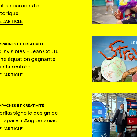
ut en parachute
storique
E L'ARTICLE
PAGNES ET CRÉATIVITÉ
s Invisibles + Jean Coutu
une équation gagnante
ur la rentrée
E L'ARTICLE
PAGNES ET CRÉATIVITÉ
prika signe le design de
hiaparelli: Anglomaniac
E L'ARTICLE