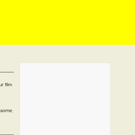
r film
esome
,
s