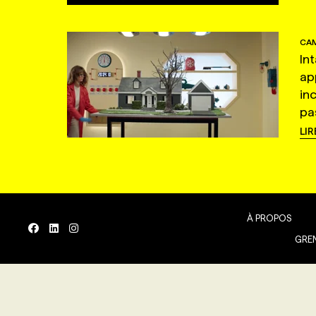
CAM
In
ap
in
pas
LIR
À PROPOS
GREN