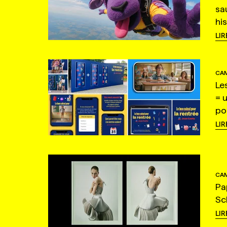
sa
hi
LIR
CAM
Le
= 
po
LIR
CAM
Pa
Sc
LIR