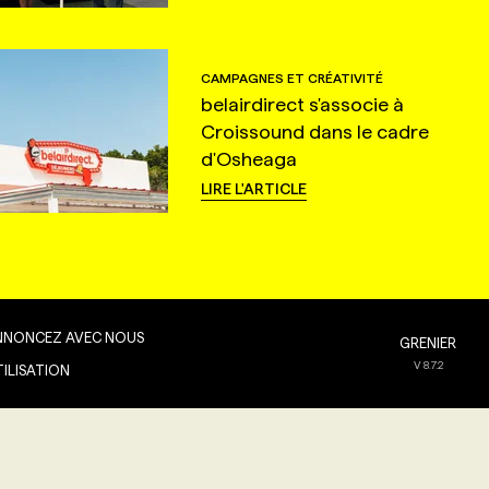
CAMPAGNES ET CRÉATIVITÉ
belairdirect s'associe à
Croissound dans le cadre
d'Osheaga
LIRE L'ARTICLE
NNONCEZ AVEC NOUS
GRENIER
V
8.7.2
TILISATION