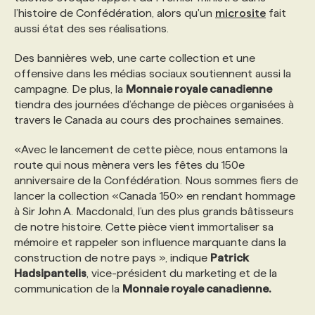
l’histoire de Confédération, alors qu'un
microsite
fait
aussi état des ses réalisations.
PROGRAMMES DE SUBVENTIONS
Des bannières web, une carte collection et une
offensive dans les médias sociaux soutiennent aussi la
FAQ
campagne. De plus, la
Monnaie royale canadienne
tiendra des journées d’échange de pièces organisées à
travers le Canada au cours des prochaines semaines.
ANNONCEZ AVEC NOUS
«Avec le lancement de cette pièce, nous entamons la
route qui nous mènera vers les fêtes du 150e
anniversaire de la Confédération. Nous sommes fiers de
lancer la collection «Canada 150» en rendant hommage
à Sir John A. Macdonald, l’un des plus grands bâtisseurs
de notre histoire. Cette pièce vient immortaliser sa
mémoire et rappeler son influence marquante dans la
construction de notre pays », indique
Patrick
Hadsipantelis
, vice-président du marketing et de la
communication de la
Monnaie royale canadienne.