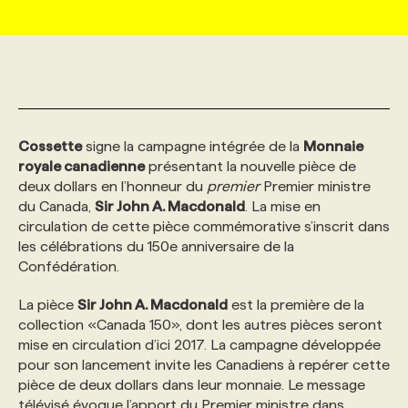
MARKETING ET COMMUNICATION
NOUVEAUX MANDATS
AFFICHEZ UN POSTE / TARIFS
CANDIDAT
BULLETIN RECRUTEMENT
NOS CONFÉRENCES
FORMATIONS
WEB & MÉDIAS SOCIAUX
VOIR LES OFFRES
AFFAIRES DE L'INDUSTRIE
CONSULTER LA CVTHÈQUE
INFOLETTRE PUBLICITÉ
FAQ
NOS FORMATIONS EN LIGNE
CHASSE DE TÊTE
Cossette
signe la campagne intégrée de la
Monnaie
MARKETING DURABLE
PROFIL CANDIDAT
INITIATIVES NUMÉRIQUES
PROFIL ENTREPRISE
ANNONCEZ AVEC NOUS
ANNONCEZ AVEC NOUS
NOS PARCOURS DE FORMATIONS
SERVICE DE CHASSE DE TÊTE
royale canadienne
présentant la nouvelle pièce de
deux dollars en l’honneur du
premier
Premier ministre
du Canada,
Sir John A. Macdonald
. La mise en
GEO/SEO
PRIX ET DISTINCTIONS
FAQ
FORMATIONS PERSONNALISÉES
NOS TARIFS
circulation de cette pièce commémorative s’inscrit dans
les célébrations du 150e anniversaire de la
Confédération.
ÉVÉNEMENTIEL
TENDANCES
ANNONCEZ AVEC NOUS
NOS FORMATEUR‧RICES
NOS EXPERTISES
La pièce
Sir John A. Macdonald
est la première de la
collection «Canada 150», dont les autres pièces seront
NOS AUTEUR‧RICES
POURQUOI CHOISIR NOS FORMATIONS
FAQ
mise en circulation d’ici 2017. La campagne développée
pour son lancement invite les Canadiens à repérer cette
pièce de deux dollars dans leur monnaie. Le message
NOS TARIFS
ANNONCEZ AVEC NOUS
télévisé évoque l’apport du Premier ministre dans