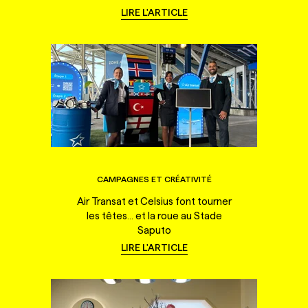
LIRE L'ARTICLE
CAMPAGNES ET CRÉATIVITÉ
Air Transat et Celsius font tourner
les têtes... et la roue au Stade
Saputo
LIRE L'ARTICLE