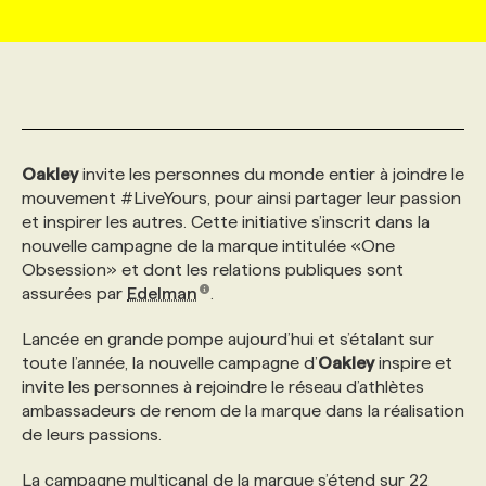
MARKETING ET COMMUNICATION
NOUVEAUX MANDATS
AFFICHEZ UN POSTE / TARIFS
CANDIDAT
BULLETIN RECRUTEMENT
NOS CONFÉRENCES
FORMATIONS
WEB & MÉDIAS SOCIAUX
VOIR LES OFFRES
AFFAIRES DE L'INDUSTRIE
CONSULTER LA CVTHÈQUE
INFOLETTRE PUBLICITÉ
FAQ
NOS FORMATIONS EN LIGNE
CHASSE DE TÊTE
Oakley
invite les personnes du monde entier à joindre le
MARKETING DURABLE
PROFIL CANDIDAT
INITIATIVES NUMÉRIQUES
PROFIL ENTREPRISE
ANNONCEZ AVEC NOUS
ANNONCEZ AVEC NOUS
NOS PARCOURS DE FORMATIONS
SERVICE DE CHASSE DE TÊTE
mouvement #LiveYours, pour ainsi partager leur passion
et inspirer les autres. Cette initiative s’inscrit dans la
nouvelle campagne de la marque intitulée «One
GEO/SEO
PRIX ET DISTINCTIONS
FAQ
FORMATIONS PERSONNALISÉES
NOS TARIFS
Obsession» et dont les relations publiques sont
assurées par
Edelman
.
ÉVÉNEMENTIEL
TENDANCES
ANNONCEZ AVEC NOUS
NOS FORMATEUR‧RICES
NOS EXPERTISES
Lancée en grande pompe aujourd’hui et s’étalant sur
toute l’année, la nouvelle campagne d’
Oakley
inspire et
invite les personnes à rejoindre le réseau d’athlètes
NOS AUTEUR‧RICES
POURQUOI CHOISIR NOS FORMATIONS
FAQ
ambassadeurs de renom de la marque dans la réalisation
de leurs passions.
NOS TARIFS
ANNONCEZ AVEC NOUS
La campagne multicanal de la marque s’étend sur 22