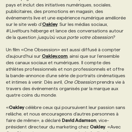
pays et inclut des initiatives numériques, sociales,
publicitaires, des promotions en magasin, des
PROGRAMMES DE SUBVENTIONS
événements live et une expérience numérique améliorée
sur le site web d’
Oakley
. Sur les médias sociaux,
#LiveYours héberge et lance des conversations autour
FAQ
de la question
jusqu’où vous porte votre obsession?
Un film «One Obsession» est aussi diffusé à compter
ANNONCEZ AVEC NOUS
d'aujourd'hui sur
Oakley.com
, ainsi que sur l’ensemble
des canaux sociaux et numériques. Il compte des
athlètes professionnels et non professionnels et offre
la bande-annonce d’une série de portraits cinématiques
et intimes à venir. Dès avril,
One Obsession
prendra vie à
travers des événements organisés par la marque aux
quatre coins du monde.
«
Oakley
célèbre ceux qui poursuivent leur passion sans
relâche, et nous encourageons d’autres personnes à
faire de même», a déclaré
David Adamson
, vice-
président directeur du marketing chez
Oakley
. «Avec