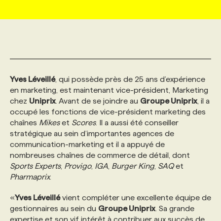
MARKETING ET COMMUNICATION
NOUVEAUX MANDATS
AFFICHEZ UN POSTE / TARIFS
CANDIDAT
BULLETIN RECRUTEMENT
NOS CONFÉRENCES
FORMATIONS
WEB & MÉDIAS SOCIAUX
VOIR LES OFFRES
AFFAIRES DE L'INDUSTRIE
CONSULTER LA CVTHÈQUE
INFOLETTRE PUBLICITÉ
FAQ
NOS FORMATIONS EN LIGNE
CHASSE DE TÊTE
Yves Léveillé
, qui possède près de 25 ans d’expérience
MARKETING DURABLE
PROFIL CANDIDAT
INITIATIVES NUMÉRIQUES
PROFIL ENTREPRISE
ANNONCEZ AVEC NOUS
ANNONCEZ AVEC NOUS
NOS PARCOURS DE FORMATIONS
SERVICE DE CHASSE DE TÊTE
en marketing, est maintenant vice-président, Marketing
chez
Uniprix
. Avant de se joindre au
Groupe Uniprix
, il a
occupé les fonctions de vice-président marketing des
GEO/SEO
PRIX ET DISTINCTIONS
FAQ
FORMATIONS PERSONNALISÉES
NOS TARIFS
chaînes
Mikes
et
Scores
. Il a aussi été conseiller
stratégique au sein d’importantes agences de
communication-marketing et il a appuyé de
ÉVÉNEMENTIEL
TENDANCES
ANNONCEZ AVEC NOUS
NOS FORMATEUR‧RICES
NOS EXPERTISES
nombreuses chaînes de commerce de détail, dont
Sports Experts
,
Provigo
,
IGA
,
Burger King
,
SAQ
et
Pharmaprix
.
NOS AUTEUR‧RICES
POURQUOI CHOISIR NOS FORMATIONS
FAQ
«
Yves Léveillé
vient compléter une excellente équipe de
gestionnaires au sein du
Groupe Uniprix
. Sa grande
NOS TARIFS
ANNONCEZ AVEC NOUS
expertise et son vif intérêt à contribuer aux succès de