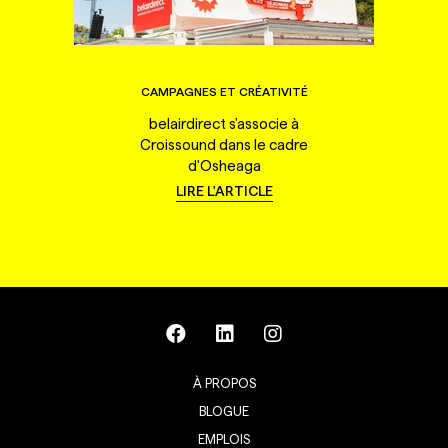
CAMPAGNES ET CRÉATIVITÉ
belairdirect s'associe à
Croissound dans le cadre
d'Osheaga
LIRE L'ARTICLE
À PROPOS
BLOGUE
EMPLOIS