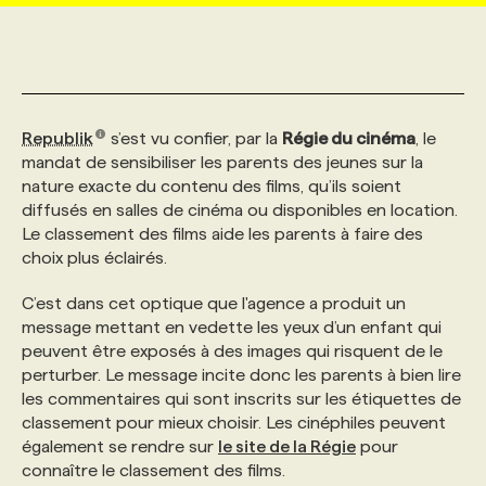
MARKETING ET COMMUNICATION
NOUVEAUX MANDATS
AFFICHEZ UN POSTE / TARIFS
CANDIDAT
BULLETIN RECRUTEMENT
NOS CONFÉRENCES
FORMATIONS
WEB & MÉDIAS SOCIAUX
VOIR LES OFFRES
AFFAIRES DE L'INDUSTRIE
CONSULTER LA CVTHÈQUE
INFOLETTRE PUBLICITÉ
FAQ
NOS FORMATIONS EN LIGNE
CHASSE DE TÊTE
Republik
s’est vu confier, par la
Régie du cinéma
, le
mandat de sensibiliser les parents des jeunes sur la
nature exacte du contenu des films, qu’ils soient
MARKETING DURABLE
PROFIL CANDIDAT
INITIATIVES NUMÉRIQUES
PROFIL ENTREPRISE
ANNONCEZ AVEC NOUS
ANNONCEZ AVEC NOUS
NOS PARCOURS DE FORMATIONS
SERVICE DE CHASSE DE TÊTE
diffusés en salles de cinéma ou disponibles en location.
Le classement des films aide les parents à faire des
choix plus éclairés.
GEO/SEO
PRIX ET DISTINCTIONS
FAQ
FORMATIONS PERSONNALISÉES
NOS TARIFS
C’est dans cet optique que l'agence a produit un
message mettant en vedette les yeux d’un enfant qui
ÉVÉNEMENTIEL
TENDANCES
ANNONCEZ AVEC NOUS
NOS FORMATEUR‧RICES
NOS EXPERTISES
peuvent être exposés à des images qui risquent de le
perturber. Le message incite donc les parents à bien lire
les commentaires qui sont inscrits sur les étiquettes de
NOS AUTEUR‧RICES
POURQUOI CHOISIR NOS FORMATIONS
FAQ
classement pour mieux choisir. Les cinéphiles peuvent
également se rendre sur
le site de la Régie
pour
NOS TARIFS
ANNONCEZ AVEC NOUS
connaître le classement des films.