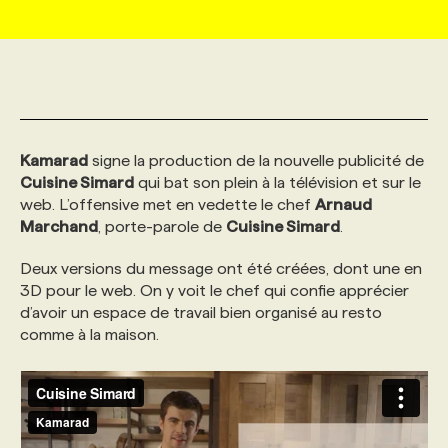
MARKETING ET COMMUNICATION
NOUVEAUX MANDATS
AFFICHEZ UN POSTE / TARIFS
CANDIDAT
BULLETIN RECRUTEMENT
NOS CONFÉRENCES
FORMATIONS
WEB & MÉDIAS SOCIAUX
VOIR LES OFFRES
AFFAIRES DE L'INDUSTRIE
CONSULTER LA CVTHÈQUE
INFOLETTRE PUBLICITÉ
FAQ
NOS FORMATIONS EN LIGNE
CHASSE DE TÊTE
Kamarad
signe la production de la nouvelle publicité de
MARKETING DURABLE
PROFIL CANDIDAT
INITIATIVES NUMÉRIQUES
PROFIL ENTREPRISE
ANNONCEZ AVEC NOUS
ANNONCEZ AVEC NOUS
NOS PARCOURS DE FORMATIONS
SERVICE DE CHASSE DE TÊTE
Cuisine Simard
qui bat son plein à la télévision et sur le
web. L’offensive met en vedette le chef
Arnaud
Marchand
, porte-parole de
Cuisine Simard
.
GEO/SEO
PRIX ET DISTINCTIONS
FAQ
FORMATIONS PERSONNALISÉES
NOS TARIFS
Deux versions du message ont été créées, dont une en
3D pour le web. On y voit le chef qui confie apprécier
ÉVÉNEMENTIEL
TENDANCES
ANNONCEZ AVEC NOUS
NOS FORMATEUR‧RICES
NOS EXPERTISES
d’avoir un espace de travail bien organisé au resto
comme à la maison.
NOS AUTEUR‧RICES
POURQUOI CHOISIR NOS FORMATIONS
FAQ
NOS TARIFS
ANNONCEZ AVEC NOUS