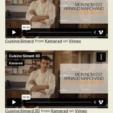
PROGRAMMES DE SUBVENTIONS
FAQ
Cuisine Simard
from
Kamarad
on
Vimeo
.
ANNONCEZ AVEC NOUS
Cuisine Simard 3D
from
Kamarad
on
Vimeo
.