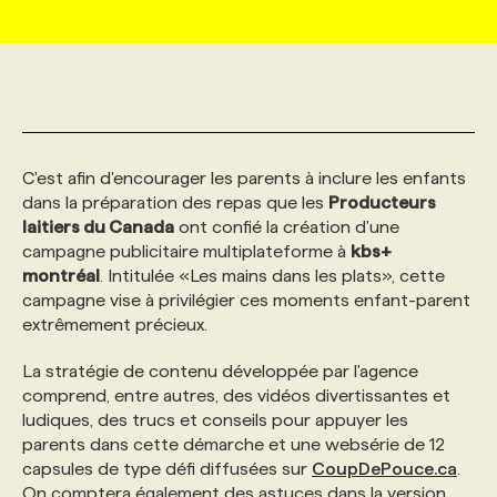
MARKETING ET COMMUNICATION
NOUVEAUX MANDATS
AFFICHEZ UN POSTE / TARIFS
CANDIDAT
BULLETIN RECRUTEMENT
NOS CONFÉRENCES
FORMATIONS
WEB & MÉDIAS SOCIAUX
VOIR LES OFFRES
AFFAIRES DE L'INDUSTRIE
CONSULTER LA CVTHÈQUE
INFOLETTRE PUBLICITÉ
FAQ
NOS FORMATIONS EN LIGNE
CHASSE DE TÊTE
C'est afin d'encourager les parents à inclure les enfants
MARKETING DURABLE
PROFIL CANDIDAT
INITIATIVES NUMÉRIQUES
PROFIL ENTREPRISE
ANNONCEZ AVEC NOUS
ANNONCEZ AVEC NOUS
NOS PARCOURS DE FORMATIONS
SERVICE DE CHASSE DE TÊTE
dans la préparation des repas que les
Producteurs
laitiers du Canada
ont confié la création d'une
campagne publicitaire multiplateforme à
kbs+
GEO/SEO
PRIX ET DISTINCTIONS
FAQ
FORMATIONS PERSONNALISÉES
NOS TARIFS
montréal
. Intitulée «Les mains dans les plats», cette
campagne vise à privilégier ces moments enfant-parent
extrêmement précieux.
ÉVÉNEMENTIEL
TENDANCES
ANNONCEZ AVEC NOUS
NOS FORMATEUR‧RICES
NOS EXPERTISES
La stratégie de contenu développée par l'agence
comprend, entre autres, des vidéos divertissantes et
NOS AUTEUR‧RICES
POURQUOI CHOISIR NOS FORMATIONS
FAQ
ludiques, des trucs et conseils pour appuyer les
parents dans cette démarche et une websérie de 12
capsules de type défi diffusées sur
CoupDePouce.ca
.
NOS TARIFS
ANNONCEZ AVEC NOUS
On comptera également des astuces dans la version