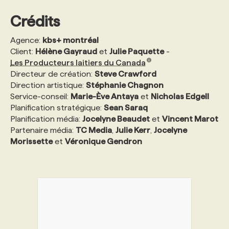
Crédits
Agence:
kbs+ montréal
Client:
Hélène Gayraud
et
Julie Paquette
-
Les Producteurs laitiers du Canada
Directeur de création:
Steve Crawford
Direction artistique:
Stéphanie Chagnon
Service-conseil:
Marie-Ève Antaya
et
Nicholas Edgell
Planification stratégique:
Sean Saraq
Planification média:
Jocelyne Beaudet
et
Vincent Marot
Partenaire média:
TC Media
,
Julie Kerr
,
Jocelyne
Morissette
et
Véronique Gendron