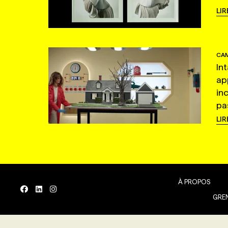
LIR
CAM
In
ap
in
pas
LIR
À PROPOS
GREN