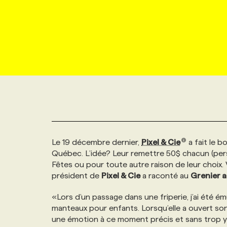
NOUVEAU!
RESSOURCES HUMAINES
NOMINATIONS
ANNONCEZ AVEC NOUS
BULLETIN FORMATION
EMPLOYEUR
CONFÉRENCES
MARKETING ET COMMUNICATION
NOUVEAUX MANDATS
AFFICHEZ UN POSTE / TARIFS
CANDIDAT
BULLETIN RECRUTEMENT
NOS CONFÉRENCES
FORMATIONS
WEB & MÉDIAS SOCIAUX
VOIR LES OFFRES
AFFAIRES DE L'INDUSTRIE
CONSULTER LA CVTHÈQUE
INFOLETTRE PUBLICITÉ
FAQ
NOS FORMATIONS EN LIGNE
CHASSE DE TÊTE
MARKETING DURABLE
PROFIL CANDIDAT
INITIATIVES NUMÉRIQUES
PROFIL ENTREPRISE
ANNONCEZ AVEC NOUS
ANNONCEZ AVEC NOUS
NOS PARCOURS DE FORMATIONS
SERVICE DE CHASSE DE TÊTE
Le 19 décembre dernier,
Pixel & Cie
a fait le 
GEO/SEO
PRIX ET DISTINCTIONS
FAQ
FORMATIONS PERSONNALISÉES
NOS TARIFS
Québec. L’idée? Leur remettre 50$ chacun (pers
Fêtes ou pour toute autre raison de leur choix.
ÉVÉNEMENTIEL
TENDANCES
ANNONCEZ AVEC NOUS
NOS FORMATEUR‧RICES
NOS EXPERTISES
président de
Pixel & Cie
a raconté au
Grenier a
«Lors d’un passage dans une friperie, j’ai été ém
NOS AUTEUR‧RICES
POURQUOI CHOISIR NOS FORMATIONS
FAQ
manteaux pour enfants. Lorsqu’elle a ouvert son p
une émotion à ce moment précis et sans trop y réf