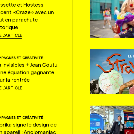
ssette et Hostess
ncent «Craze» avec un
ut en parachute
storique
E L'ARTICLE
PAGNES ET CRÉATIVITÉ
s Invisibles + Jean Coutu
une équation gagnante
ur la rentrée
E L'ARTICLE
PAGNES ET CRÉATIVITÉ
prika signe le design de
hiaparelli: Anglomaniac