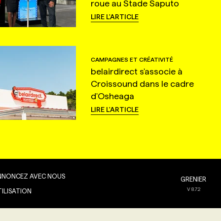
roue au Stade Saputo
LIRE L'ARTICLE
CAMPAGNES ET CRÉATIVITÉ
belairdirect s'associe à
Croissound dans le cadre
d'Osheaga
LIRE L'ARTICLE
NNONCEZ AVEC NOUS
GRENIER
V
8.7.2
TILISATION