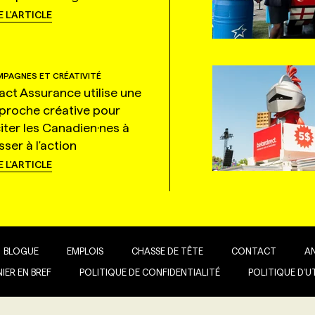
E L'ARTICLE
PAGNES ET CRÉATIVITÉ
tact Assurance utilise une
proche créative pour
citer les Canadien·nes à
ser à l'action
E L'ARTICLE
BLOGUE
EMPLOIS
CHASSE DE TÊTE
CONTACT
A
IER EN BREF
POLITIQUE DE CONFIDENTIALITÉ
POLITIQUE D’U