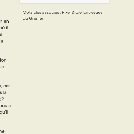
Mots clés associés : Pixel & Cie, Entrevues
Du Grenier
in en
ù il
es
la
ion,
un
, car
 la
t?
ous a
u’il
une