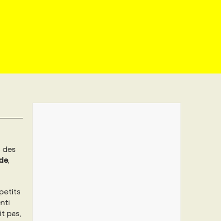
s des
nde
,
petits
nti
it pas,