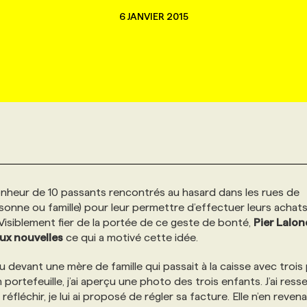
6 JANVIER 2015
bonheur de 10 passants rencontrés au hasard dans les rues de
onne ou famille) pour leur permettre d’effectuer leurs achat
 Visiblement fier de la portée de ce geste de bonté,
Pier Lalo
ux nouvelles
ce qui a motivé cette idée.
u devant une mère de famille qui passait à la caisse avec trois 
ortefeuille, j’ai aperçu une photo des trois enfants. J’ai resse
léchir, je lui ai proposé de régler sa facture. Elle n’en revena