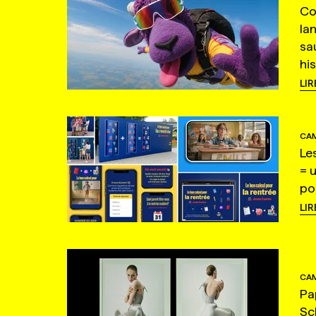
Co
la
sa
hi
LIR
CAM
Le
= 
po
LIR
CAM
Pa
Sc