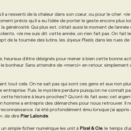
il a ressenti de la chaleur dans son cœur, ou pour le citer: «Je
ent précis qu’il a eu l’idée de porter le geste encore plus lo
la générosité. Qui plus est, c’était aussi le moment de l’année o
lients. «Je me suis dit: cette année, on n’en fait pas. On fait l
t de la tournée des lutins, les
Joyeux Pixels
, dans les rues de 
nce, heureux d’être désignés pour mener à bien cette bonne act
r le bonheur. Sans attendre de «merci» en retour, simplement 
nt tout cela. On ne sait pas qui sont ces gens et eux non plus
ntreprise. Puis, le mystère perdure puisqu’on ne connaît pas
é cette histoire à leurs proches? Qu’ont-ils fait avec cet argen
 «Un homme a entrepris des démarches pour nous retrouver. Il n
reconnaissance. J’ai été profondément ému lorsque j’ai appris q
», de dire
Pier Lalonde
.
un simple fichier numérique les unit à
Pixel & Cie
, le temps d’