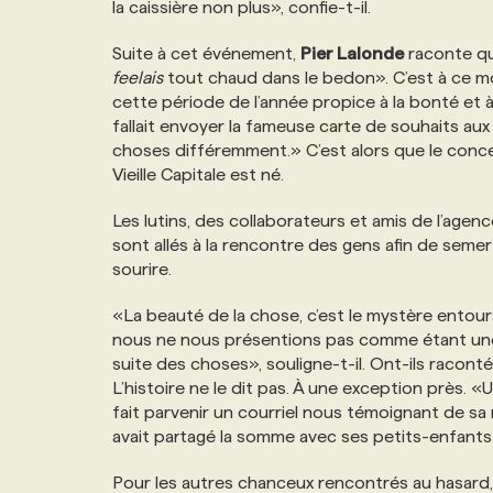
la caissière non plus», confie-t-il.
NOS TARIFS
ANNONCEZ AVEC NOUS
Suite à cet événement,
Pier Lalonde
raconte qu’
feelais
tout chaud dans le bedon». C’est à ce mom
PROGRAMMES DE SUBVENTIONS
cette période de l’année propice à la bonté et à 
fallait envoyer la fameuse carte de souhaits aux c
choses différemment.» C’est alors que le concep
FAQ
Vieille Capitale est né.
Les lutins, des collaborateurs et amis de l’age
ANNONCEZ AVEC NOUS
sont allés à la rencontre des gens afin de seme
sourire.
«La beauté de la chose, c’est le mystère entoura
nous ne nous présentions pas comme étant une e
suite des choses», souligne-t-il. Ont-ils racont
L’histoire ne le dit pas. À une exception près.
fait parvenir un courriel nous témoignant de sa 
avait partagé la somme avec ses petits-enfants
Pour les autres chanceux rencontrés au hasard, 