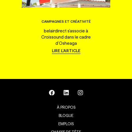
CAMPAGNES ET CRÉATIVITÉ
belairdirect s'associe à
Croissound dans le cadre
d'Osheaga
LIRE L'ARTICLE
À PROPOS
BLOGUE
EMPLOIS