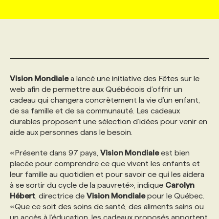
MARKETING ET COMMUNICATION
NOUVEAUX MANDATS
AFFICHEZ UN POSTE / TARIFS
CANDIDAT
BULLETIN RECRUTEMENT
NOS CONFÉRENCES
FORMATIONS
WEB & MÉDIAS SOCIAUX
VOIR LES OFFRES
AFFAIRES DE L'INDUSTRIE
CONSULTER LA CVTHÈQUE
INFOLETTRE PUBLICITÉ
FAQ
NOS FORMATIONS EN LIGNE
CHASSE DE TÊTE
Vision Mondiale
a lancé une initiative des Fêtes sur le
MARKETING DURABLE
PROFIL CANDIDAT
INITIATIVES NUMÉRIQUES
PROFIL ENTREPRISE
ANNONCEZ AVEC NOUS
ANNONCEZ AVEC NOUS
NOS PARCOURS DE FORMATIONS
SERVICE DE CHASSE DE TÊTE
web afin de permettre aux Québécois d’offrir un
cadeau qui changera concrètement la vie d’un enfant,
de sa famille et de sa communauté. Les cadeaux
GEO/SEO
PRIX ET DISTINCTIONS
FAQ
FORMATIONS PERSONNALISÉES
NOS TARIFS
durables proposent une sélection d’idées pour venir en
aide aux personnes dans le besoin.
ÉVÉNEMENTIEL
TENDANCES
ANNONCEZ AVEC NOUS
NOS FORMATEUR‧RICES
NOS EXPERTISES
«Présente dans 97 pays,
Vision Mondiale
est bien
placée pour comprendre ce que vivent les enfants et
leur famille au quotidien et pour savoir ce qui les aidera
NOS AUTEUR‧RICES
POURQUOI CHOISIR NOS FORMATIONS
FAQ
à se sortir du cycle de la pauvreté», indique
Carolyn
Hébert
, directrice de
Vision Mondiale
pour le Québec.
«Que ce soit des soins de santé, des aliments sains ou
NOS TARIFS
ANNONCEZ AVEC NOUS
un accès à l’éducation, les cadeaux proposés apportent