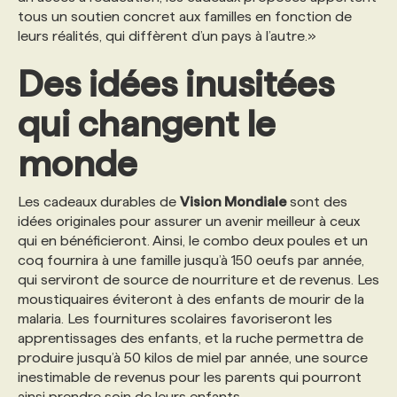
tous un soutien concret aux familles en fonction de
leurs réalités, qui diffèrent d’un pays à l’autre.»
PROGRAMMES DE SUBVENTIONS
Des idées inusitées
FAQ
qui changent le
monde
ANNONCEZ AVEC NOUS
Les cadeaux durables de
Vision Mondiale
sont des
idées originales pour assurer un avenir meilleur à ceux
qui en bénéficieront. Ainsi, le combo deux poules et un
coq fournira à une famille jusqu’à 150 oeufs par année,
qui serviront de source de nourriture et de revenus. Les
moustiquaires éviteront à des enfants de mourir de la
malaria. Les fournitures scolaires favoriseront les
apprentissages des enfants, et la ruche permettra de
produire jusqu’à 50 kilos de miel par année, une source
inestimable de revenus pour les parents qui pourront
ainsi prendre soin de leurs enfants.