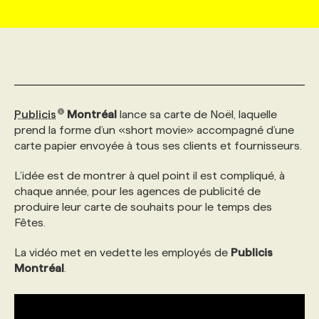
MARKETING ET COMMUNICATION
NOUVEAUX MANDATS
AFFICHEZ UN POSTE / TARIFS
CANDIDAT
BULLETIN RECRUTEMENT
NOS CONFÉRENCES
FORMATIONS
WEB & MÉDIAS SOCIAUX
VOIR LES OFFRES
AFFAIRES DE L'INDUSTRIE
CONSULTER LA CVTHÈQUE
INFOLETTRE PUBLICITÉ
FAQ
NOS FORMATIONS EN LIGNE
CHASSE DE TÊTE
Publicis
Montréal
lance sa carte de Noël, laquelle
MARKETING DURABLE
PROFIL CANDIDAT
INITIATIVES NUMÉRIQUES
PROFIL ENTREPRISE
ANNONCEZ AVEC NOUS
ANNONCEZ AVEC NOUS
NOS PARCOURS DE FORMATIONS
SERVICE DE CHASSE DE TÊTE
prend la forme d’un «short movie» accompagné d’une
carte papier envoyée à tous ses clients et fournisseurs.
GEO/SEO
PRIX ET DISTINCTIONS
FAQ
FORMATIONS PERSONNALISÉES
NOS TARIFS
L’idée est de montrer à quel point il est compliqué, à
chaque année, pour les agences de publicité de
produire leur carte de souhaits pour le temps des
ÉVÉNEMENTIEL
TENDANCES
ANNONCEZ AVEC NOUS
NOS FORMATEUR‧RICES
NOS EXPERTISES
Fêtes.
La vidéo met en vedette les employés de
Publicis
NOS AUTEUR‧RICES
POURQUOI CHOISIR NOS FORMATIONS
FAQ
Montréal
.
NOS TARIFS
ANNONCEZ AVEC NOUS