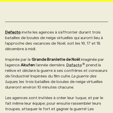
MARKETING ET COMMUNICATION
NOUVEAUX MANDATS
AFFICHEZ UN POSTE / TARIFS
CANDIDAT
BULLETIN RECRUTEMENT
NOS CONFÉRENCES
FORMATIONS
WEB & MÉDIAS SOCIAUX
VOIR LES OFFRES
AFFAIRES DE L'INDUSTRIE
CONSULTER LA CVTHÈQUE
INFOLETTRE PUBLICITÉ
FAQ
NOS FORMATIONS EN LIGNE
CHASSE DE TÊTE
Defacto
invite les agences à s’affronter durant trois
batailles de boules de neige virtuelles qui auront lieu à
l’approche des vacances de Noël, soit les 16, 17 et 18
MARKETING DURABLE
PROFIL CANDIDAT
INITIATIVES NUMÉRIQUES
PROFIL ENTREPRISE
ANNONCEZ AVEC NOUS
ANNONCEZ AVEC NOUS
NOS PARCOURS DE FORMATIONS
SERVICE DE CHASSE DE TÊTE
décembre à midi.
Inspirée par la
Grande Branlette de Noël
imaginée par
GEO/SEO
PRIX ET DISTINCTIONS
FAQ
FORMATIONS PERSONNALISÉES
NOS TARIFS
l’agence
Akufen
l’année dernière,
Defacto
prend la
relève et déclare la guerre à ses confrères et consœurs
de l’industrie! Inspirées du film culte
La guerre des
ÉVÉNEMENTIEL
TENDANCES
ANNONCEZ AVEC NOUS
NOS FORMATEUR‧RICES
NOS EXPERTISES
tuques
, les trois batailles de boules de neige virtuelles
dureront environ 10 minutes chacune.
NOS AUTEUR‧RICES
POURQUOI CHOISIR NOS FORMATIONS
FAQ
Les agences sont invitées à créer leur tuque, et par le
fait même leur équipe, pour ensuite rassembler leurs
troupes, attaquer le fort et gagner la guerre! Les
NOS TARIFS
ANNONCEZ AVEC NOUS