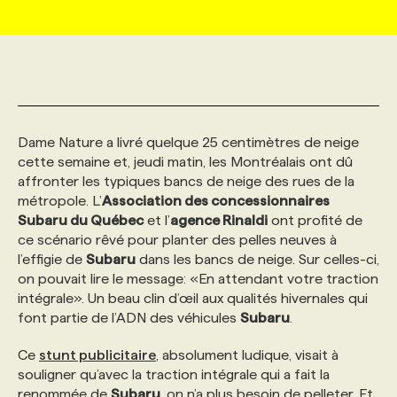
MARKETING ET COMMUNICATION
NOUVEAUX MANDATS
AFFICHEZ UN POSTE / TARIFS
CANDIDAT
BULLETIN RECRUTEMENT
NOS CONFÉRENCES
FORMATIONS
WEB & MÉDIAS SOCIAUX
VOIR LES OFFRES
AFFAIRES DE L'INDUSTRIE
CONSULTER LA CVTHÈQUE
INFOLETTRE PUBLICITÉ
FAQ
NOS FORMATIONS EN LIGNE
CHASSE DE TÊTE
Dame Nature a livré quelque 25 centimètres de neige
MARKETING DURABLE
PROFIL CANDIDAT
INITIATIVES NUMÉRIQUES
PROFIL ENTREPRISE
ANNONCEZ AVEC NOUS
ANNONCEZ AVEC NOUS
NOS PARCOURS DE FORMATIONS
SERVICE DE CHASSE DE TÊTE
cette semaine et, jeudi matin, les Montréalais ont dû
affronter les typiques bancs de neige des rues de la
métropole. L’
Association des concessionnaires
GEO/SEO
PRIX ET DISTINCTIONS
FAQ
FORMATIONS PERSONNALISÉES
NOS TARIFS
Subaru du Québec
et l’
agence Rinaldi
ont profité de
ce scénario rêvé pour planter des pelles neuves à
l’effigie de
Subaru
dans les bancs de neige. Sur celles-ci,
ÉVÉNEMENTIEL
TENDANCES
ANNONCEZ AVEC NOUS
NOS FORMATEUR‧RICES
NOS EXPERTISES
on pouvait lire le message: «En attendant votre traction
intégrale». Un beau clin d’œil aux qualités hivernales qui
font partie de l’ADN des véhicules
Subaru
.
NOS AUTEUR‧RICES
POURQUOI CHOISIR NOS FORMATIONS
FAQ
Ce
stunt publicitaire
, absolument ludique, visait à
souligner qu’avec la traction intégrale qui a fait la
NOS TARIFS
ANNONCEZ AVEC NOUS
renommée de
Subaru
, on n’a plus besoin de pelleter. Et