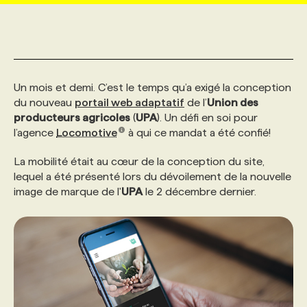
MARKETING ET COMMUNICATION
NOUVEAUX MANDATS
AFFICHEZ UN POSTE / TARIFS
CANDIDAT
BULLETIN RECRUTEMENT
NOS CONFÉRENCES
FORMATIONS
WEB & MÉDIAS SOCIAUX
VOIR LES OFFRES
AFFAIRES DE L'INDUSTRIE
CONSULTER LA CVTHÈQUE
INFOLETTRE PUBLICITÉ
FAQ
NOS FORMATIONS EN LIGNE
CHASSE DE TÊTE
Un mois et demi. C’est le temps qu’a exigé la conception
du nouveau
portail web adaptatif
de l’
Union des
producteurs agricoles
(
UPA
). Un défi en soi pour
MARKETING DURABLE
PROFIL CANDIDAT
INITIATIVES NUMÉRIQUES
PROFIL ENTREPRISE
ANNONCEZ AVEC NOUS
ANNONCEZ AVEC NOUS
NOS PARCOURS DE FORMATIONS
SERVICE DE CHASSE DE TÊTE
l’agence
Locomotive
à qui ce mandat a été confié!
La mobilité était au cœur de la conception du site,
GEO/SEO
PRIX ET DISTINCTIONS
FAQ
FORMATIONS PERSONNALISÉES
NOS TARIFS
lequel a été présenté lors du dévoilement de la nouvelle
image de marque de l'
UPA
le 2 décembre dernier.
ÉVÉNEMENTIEL
TENDANCES
ANNONCEZ AVEC NOUS
NOS FORMATEUR‧RICES
NOS EXPERTISES
NOS AUTEUR‧RICES
POURQUOI CHOISIR NOS FORMATIONS
FAQ
NOS TARIFS
ANNONCEZ AVEC NOUS