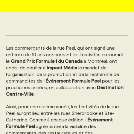
MARKETING ET COMMUNICATION
NOUVEAUX MANDATS
AFFICHEZ UN POSTE / TARIFS
CANDIDAT
BULLETIN RECRUTEMENT
NOS CONFÉRENCES
FORMATIONS
WEB & MÉDIAS SOCIAUX
VOIR LES OFFRES
AFFAIRES DE L'INDUSTRIE
CONSULTER LA CVTHÈQUE
INFOLETTRE PUBLICITÉ
FAQ
NOS FORMATIONS EN LIGNE
CHASSE DE TÊTE
Les commerçants de la rue Peel, qui ont signé une
MARKETING DURABLE
PROFIL CANDIDAT
INITIATIVES NUMÉRIQUES
PROFIL ENTREPRISE
ANNONCEZ AVEC NOUS
ANNONCEZ AVEC NOUS
NOS PARCOURS DE FORMATIONS
SERVICE DE CHASSE DE TÊTE
entente de 10 ans concernant les festivités entourant
le
Grand Prix Formule 1 du Canada
à Montréal, ont
choisi de confier à
Impact Média
le mandat de
GEO/SEO
PRIX ET DISTINCTIONS
FAQ
FORMATIONS PERSONNALISÉES
NOS TARIFS
l’organisation, de la promotion et de la recherche de
commandites de l’
Événement Formule Peel
pour les
prochaines années, en collaboration avec
Destination
ÉVÉNEMENTIEL
TENDANCES
ANNONCEZ AVEC NOUS
NOS FORMATEUR‧RICES
NOS EXPERTISES
Centre-Ville
.
Ainsi, pour une sixième année, les festivités de la rue
NOS AUTEUR‧RICES
POURQUOI CHOISIR NOS FORMATIONS
FAQ
Peel auront lieu entre les rues Sherbrooke et Ste-
Catherine. Comme à chaque édition, l’
Événement
Formule Peel
agrémentera la visibilité des
NOS TARIFS
ANNONCEZ AVEC NOUS
commerçants, des restaurateurs et des