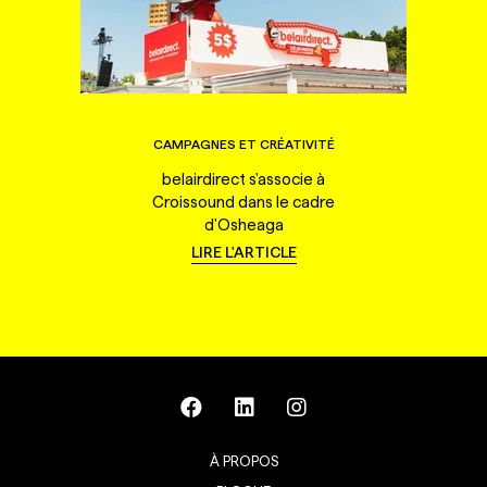
CAMPAGNES ET CRÉATIVITÉ
belairdirect s'associe à
Croissound dans le cadre
d'Osheaga
LIRE L'ARTICLE
À PROPOS