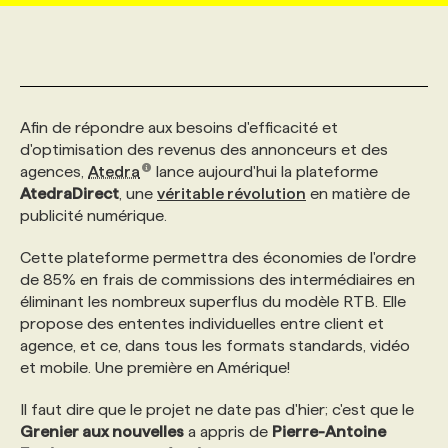
MARKETING ET COMMUNICATION
NOUVEAUX MANDATS
AFFICHEZ UN POSTE / TARIFS
CANDIDAT
BULLETIN RECRUTEMENT
NOS CONFÉRENCES
FORMATIONS
WEB & MÉDIAS SOCIAUX
VOIR LES OFFRES
AFFAIRES DE L'INDUSTRIE
CONSULTER LA CVTHÈQUE
INFOLETTRE PUBLICITÉ
FAQ
NOS FORMATIONS EN LIGNE
CHASSE DE TÊTE
Afin de répondre aux besoins d'efficacité et
d'optimisation des revenus des annonceurs et des
agences,
Atedra
lance aujourd'hui la plateforme
MARKETING DURABLE
PROFIL CANDIDAT
INITIATIVES NUMÉRIQUES
PROFIL ENTREPRISE
ANNONCEZ AVEC NOUS
ANNONCEZ AVEC NOUS
NOS PARCOURS DE FORMATIONS
SERVICE DE CHASSE DE TÊTE
AtedraDirect
, une
véritable révolution
en matière de
publicité numérique.
GEO/SEO
PRIX ET DISTINCTIONS
FAQ
FORMATIONS PERSONNALISÉES
NOS TARIFS
Cette plateforme permettra des économies de l'ordre
de 85% en frais de commissions des intermédiaires en
éliminant les nombreux superflus du modèle RTB. Elle
ÉVÉNEMENTIEL
TENDANCES
ANNONCEZ AVEC NOUS
NOS FORMATEUR‧RICES
NOS EXPERTISES
propose des ententes individuelles entre client et
agence, et ce, dans tous les formats standards, vidéo
et mobile. Une première en Amérique!
NOS AUTEUR‧RICES
POURQUOI CHOISIR NOS FORMATIONS
FAQ
Il faut dire que le projet ne date pas d'hier; c'est que le
Grenier aux nouvelles
a appris de
Pierre-Antoine
NOS TARIFS
ANNONCEZ AVEC NOUS