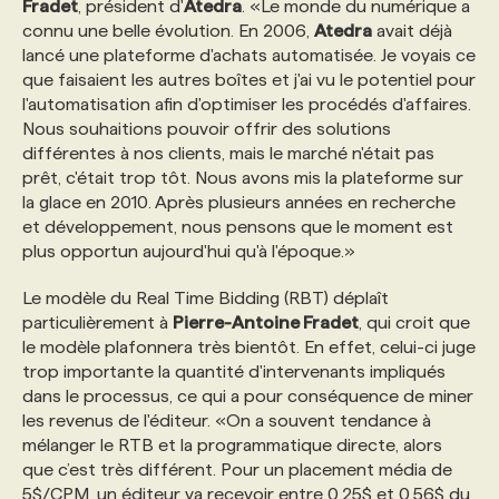
Fradet
, président d'
Atedra
. «Le monde du numérique a
connu une belle évolution. En 2006,
Atedra
avait déjà
PROGRAMMES DE SUBVENTIONS
lancé une plateforme d'achats automatisée. Je voyais ce
que faisaient les autres boîtes et j'ai vu le potentiel pour
l'automatisation afin d'optimiser les procédés d'affaires.
FAQ
Nous souhaitions pouvoir offrir des solutions
différentes à nos clients, mais le marché n'était pas
prêt, c'était trop tôt. Nous avons mis la plateforme sur
ANNONCEZ AVEC NOUS
la glace en 2010. Après plusieurs années en recherche
et développement, nous pensons que le moment est
plus opportun aujourd'hui qu'à l'époque.»
Le modèle du Real Time Bidding (RBT) déplaît
particulièrement à
Pierre-Antoine Fradet
, qui croit que
le modèle plafonnera très bientôt. En effet, celui-ci juge
trop importante la quantité d'intervenants impliqués
dans le processus, ce qui a pour conséquence de miner
les revenus de l'éditeur. «On a souvent tendance à
mélanger le RTB et la programmatique directe, alors
que c’est très différent. Pour un placement média de
5$/CPM, un éditeur va recevoir entre 0.25$ et 0.56$ du