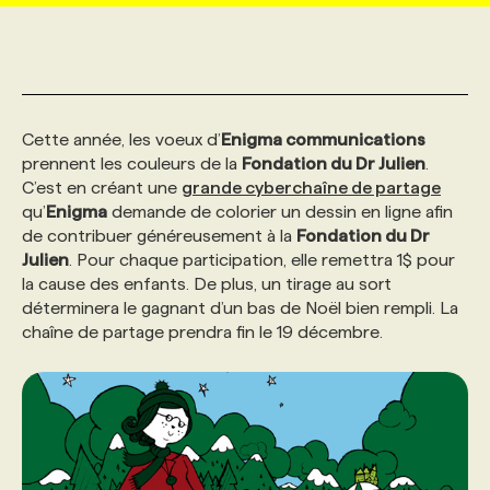
MARKETING ET COMMUNICATION
NOUVEAUX MANDATS
AFFICHEZ UN POSTE / TARIFS
CANDIDAT
BULLETIN RECRUTEMENT
NOS CONFÉRENCES
FORMATIONS
WEB & MÉDIAS SOCIAUX
VOIR LES OFFRES
AFFAIRES DE L'INDUSTRIE
CONSULTER LA CVTHÈQUE
INFOLETTRE PUBLICITÉ
FAQ
NOS FORMATIONS EN LIGNE
CHASSE DE TÊTE
Cette année, les voeux d’
Enigma communications
prennent les couleurs de la
Fondation du Dr Julien
.
C’est en créant une
grande cyberchaîne de partage
MARKETING DURABLE
PROFIL CANDIDAT
INITIATIVES NUMÉRIQUES
PROFIL ENTREPRISE
ANNONCEZ AVEC NOUS
ANNONCEZ AVEC NOUS
NOS PARCOURS DE FORMATIONS
SERVICE DE CHASSE DE TÊTE
qu’
Enigma
demande de colorier un dessin en ligne afin
de contribuer généreusement à la
Fondation du Dr
Julien
. Pour chaque participation, elle remettra 1$ pour
GEO/SEO
PRIX ET DISTINCTIONS
FAQ
FORMATIONS PERSONNALISÉES
NOS TARIFS
la cause des enfants. De plus, un tirage au sort
déterminera le gagnant d’un bas de Noël bien rempli. La
chaîne de partage prendra fin le 19 décembre.
ÉVÉNEMENTIEL
TENDANCES
ANNONCEZ AVEC NOUS
NOS FORMATEUR‧RICES
NOS EXPERTISES
NOS AUTEUR‧RICES
POURQUOI CHOISIR NOS FORMATIONS
FAQ
NOS TARIFS
ANNONCEZ AVEC NOUS