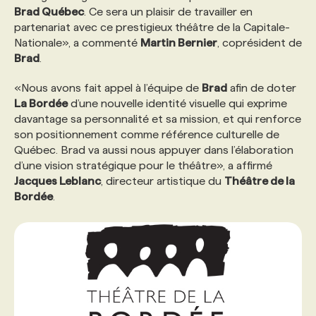
Brad Québec
. Ce sera un plaisir de travailler en
partenariat avec ce prestigieux théâtre de la Capitale-
PROGRAMMES DE SUBVENTIONS
Nationale», a commenté
Martin Bernier
, coprésident de
Brad
.
FAQ
«Nous avons fait appel à l’équipe de
Brad
afin de doter
La Bordée
d’une nouvelle identité visuelle qui exprime
davantage sa personnalité et sa mission, et qui renforce
ANNONCEZ AVEC NOUS
son positionnement comme référence culturelle de
Québec. Brad va aussi nous appuyer dans l’élaboration
d’une vision stratégique pour le théâtre», a affirmé
Jacques Leblanc
, directeur artistique du
Théâtre de la
Bordée
.