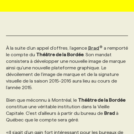
MARKETING ET COMMUNICATION
NOUVEAUX MANDATS
AFFICHEZ UN POSTE / TARIFS
CANDIDAT
BULLETIN RECRUTEMENT
NOS CONFÉRENCES
FORMATIONS
WEB & MÉDIAS SOCIAUX
VOIR LES OFFRES
AFFAIRES DE L'INDUSTRIE
CONSULTER LA CVTHÈQUE
INFOLETTRE PUBLICITÉ
FAQ
NOS FORMATIONS EN LIGNE
CHASSE DE TÊTE
À la suite d’un appel d’offres, l’agence
Brad
a remporté
MARKETING DURABLE
PROFIL CANDIDAT
INITIATIVES NUMÉRIQUES
PROFIL ENTREPRISE
ANNONCEZ AVEC NOUS
ANNONCEZ AVEC NOUS
NOS PARCOURS DE FORMATIONS
SERVICE DE CHASSE DE TÊTE
le compte du
Théâtre de la Bordée
. Son mandat
consistera à développer une nouvelle image de marque
ainsi qu'une nouvelle plateforme graphique. Le
GEO/SEO
PRIX ET DISTINCTIONS
FAQ
FORMATIONS PERSONNALISÉES
NOS TARIFS
dévoilement de l'image de marque et de la signature
visuelle de la saison 2015-2016 aura lieu au cours de
l’année 2015.
ÉVÉNEMENTIEL
TENDANCES
ANNONCEZ AVEC NOUS
NOS FORMATEUR‧RICES
NOS EXPERTISES
Bien que méconnu à Montréal, le
Théâtre de la Bordée
constitue une véritable institution dans la Vieille
NOS AUTEUR‧RICES
POURQUOI CHOISIR NOS FORMATIONS
FAQ
Capitale. C'est d'ailleurs à partir du bureau de
Brad
à
Québec que le compte sera géré.
NOS TARIFS
ANNONCEZ AVEC NOUS
«Il s’agit d’un gain fort intéressant pour les bureaux de