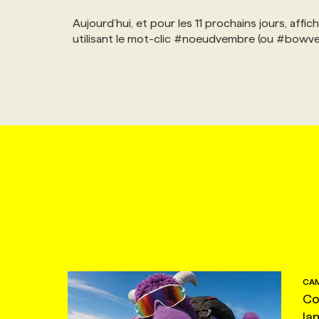
Aujourd’hui, et pour les 11 prochains jours, aff
utilisant le mot-clic #noeudvembre (ou #bowv
CAM
Co
la