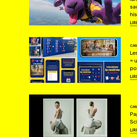
sa
hi
LIR
CAM
Le
= 
po
LIR
CAM
Pa
Sc
LIR