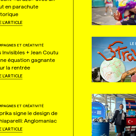
ut en parachute
storique
E L'ARTICLE
PAGNES ET CRÉATIVITÉ
s Invisibles + Jean Coutu
une équation gagnante
ur la rentrée
E L'ARTICLE
PAGNES ET CRÉATIVITÉ
prika signe le design de
hiaparelli: Anglomaniac
E L'ARTICLE