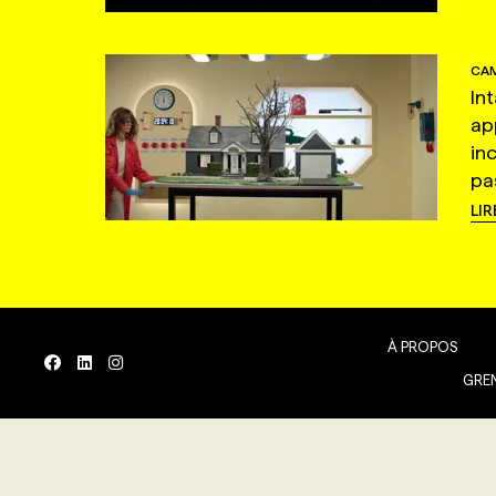
CAM
In
ap
in
pas
LIR
À PROPOS
GREN