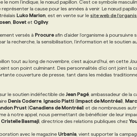
le nom l’indique, le nœud papillon. C’est ce symbole masculi
e représenter la cause pour les années à venir. Le nœud papill
tréalais
Luko Marion
, est en vente sur le
site web de l’organi
Rosen
,
Bovet
et
Ogilvy
.
alement versés à
Procure
afin d’aider l’organisme à poursuivre 
 la recherche, la sensibilisation, l’information et le soutien a
illon tout au long de novembre, c’est aujourd’hui, en cette
Jou
eint son point culminant. Des personnalités d’ici ont joint la 
rtante couverture de presse, tant dans les médias traditionne
ur le soutien indéfectible de
Jean Pagé
, ambassadeur de la 
aire
Denis Coderre
,
Ignacio Piatti
(
Impact de Montréal
),
Marc
andon Prust
(
Canadiens de Montréal
) et de nombreuses aut
me à notre appel, nous permettant de bénéficier de leur impa
e
Cristelle Basmaji
, directrice des relations publiques chez
You
boration avec le magazine
Urbania
, vient supporter la campag