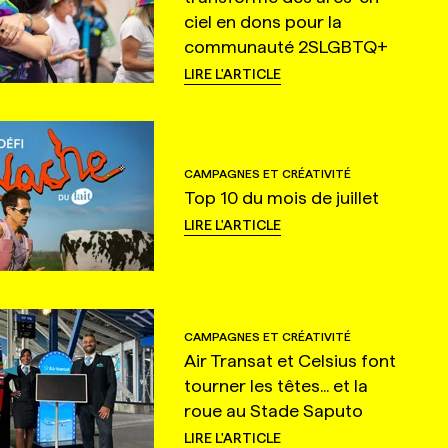
ciel en dons pour la
communauté 2SLGBTQ+
LIRE L'ARTICLE
CAMPAGNES ET CRÉATIVITÉ
Top 10 du mois de juillet
LIRE L'ARTICLE
CAMPAGNES ET CRÉATIVITÉ
Air Transat et Celsius font
tourner les têtes... et la
roue au Stade Saputo
LIRE L'ARTICLE