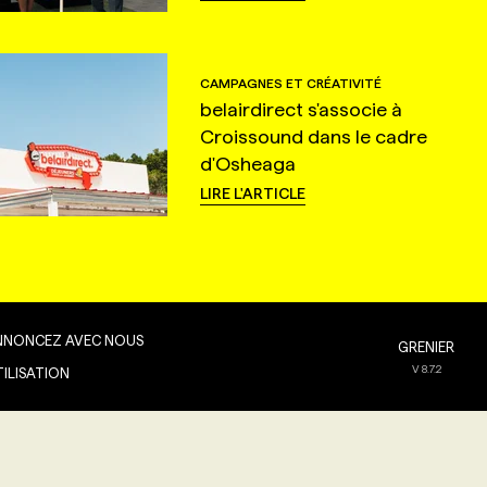
CAMPAGNES ET CRÉATIVITÉ
belairdirect s'associe à
Croissound dans le cadre
d'Osheaga
LIRE L'ARTICLE
NNONCEZ AVEC NOUS
GRENIER
V
8.7.2
TILISATION