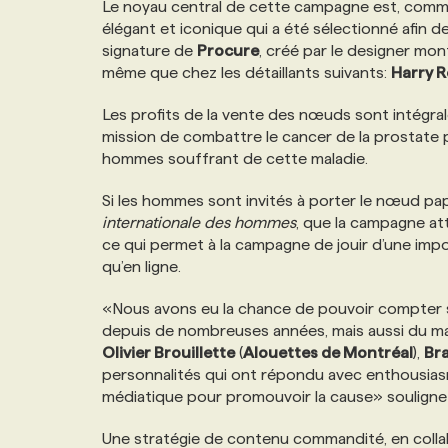
Le noyau central de cette campagne est, comme 
NOS TARIFS
ANNONCEZ AVEC NOUS
élégant et iconique qui a été sélectionné afin d
signature de
Procure
, créé par le designer mon
même que chez les détaillants suivants:
Harry 
PROGRAMMES DE SUBVENTIONS
Les profits de la vente des nœuds sont intégr
mission de combattre le cancer de la prostate par
FAQ
hommes souffrant de cette maladie.
Si les hommes sont invités à porter le nœud pap
ANNONCEZ AVEC NOUS
internationale des hommes
, que la campagne att
ce qui permet à la campagne de jouir d’une impo
qu’en ligne.
«Nous avons eu la chance de pouvoir compter s
depuis de nombreuses années, mais aussi du m
Olivier Brouillette
(
Alouettes de Montréal
),
Br
personnalités qui ont répondu avec enthousias
médiatique pour promouvoir la cause» soulign
Une stratégie de contenu commandité, en colla