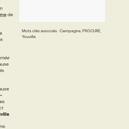
n
on
sme
de
Mots clés associés : Campagne, PROCURE,
sa
Youville
ux
rnée
cause
ls
cause
-
res
ct
ville
.
ne.