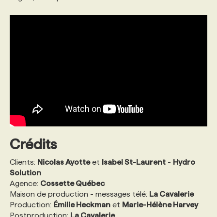
PROGRAMMES DE SUBVENTIONS
FAQ
ANNONCEZ AVEC NOUS
Crédits
Clients:
Nicolas Ayotte
et
Isabel St-Laurent
-
Hydro
Solution
Agence:
Cossette Québec
Maison de production - messages télé:
La Cavalerie
Production:
Émilie Heckman
et
Marie-Hélène Harvey
Postproduction:
La Cavalerie