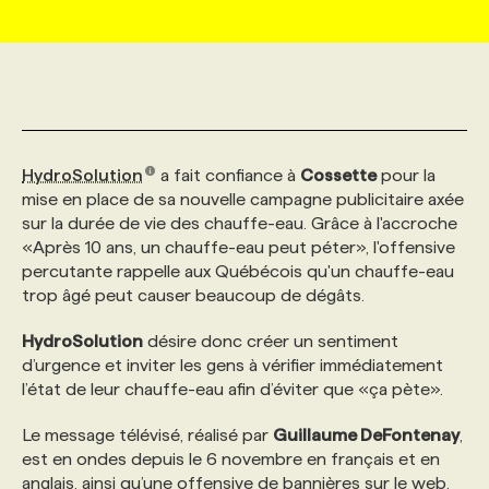
MARKETING ET COMMUNICATION
NOUVEAUX MANDATS
AFFICHEZ UN POSTE / TARIFS
CANDIDAT
BULLETIN RECRUTEMENT
NOS CONFÉRENCES
FORMATIONS
WEB & MÉDIAS SOCIAUX
VOIR LES OFFRES
AFFAIRES DE L'INDUSTRIE
CONSULTER LA CVTHÈQUE
INFOLETTRE PUBLICITÉ
FAQ
NOS FORMATIONS EN LIGNE
CHASSE DE TÊTE
HydroSolution
a fait confiance à
Cossette
pour la
MARKETING DURABLE
PROFIL CANDIDAT
INITIATIVES NUMÉRIQUES
PROFIL ENTREPRISE
ANNONCEZ AVEC NOUS
ANNONCEZ AVEC NOUS
NOS PARCOURS DE FORMATIONS
SERVICE DE CHASSE DE TÊTE
mise en place de sa nouvelle campagne publicitaire axée
sur la durée de vie des chauffe-eau. Grâce à l'accroche
«Après 10 ans, un chauffe-eau peut péter», l'offensive
GEO/SEO
PRIX ET DISTINCTIONS
FAQ
FORMATIONS PERSONNALISÉES
NOS TARIFS
percutante rappelle aux Québécois qu'un chauffe-eau
trop âgé peut causer beaucoup de dégâts.
ÉVÉNEMENTIEL
TENDANCES
ANNONCEZ AVEC NOUS
NOS FORMATEUR‧RICES
NOS EXPERTISES
HydroSolution
désire donc créer un sentiment
d’urgence et inviter les gens à vérifier immédiatement
l’état de leur chauffe-eau afin d’éviter que «ça pète».
NOS AUTEUR‧RICES
POURQUOI CHOISIR NOS FORMATIONS
FAQ
Le message télévisé, réalisé par
Guillaume DeFontenay
,
est en ondes depuis le 6 novembre en français et en
NOS TARIFS
ANNONCEZ AVEC NOUS
anglais, ainsi qu’une offensive de bannières sur le web.