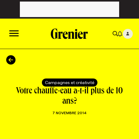
ACTUALITÉS
CATÉGORIES
MAGAZINE
Campagnes et créativité
Votre chauffe-eau a-t-il plus de 10
TOUTES LES CATÉGORIES
CHRONIQUES
FORFAITS ABONNEMENT
INFOLETTRES
ans?
7 NOVEMBRE 2014
TOUTES LES CHRONIQUES
CAMPAGNES ET CRÉATIVITÉ
VOIR TOUTES LES PARUTIONS
INFOLETTRE EN BREF
EMPLOIS
NOUVEAU!
RESSOURCES HUMAINES
NOMINATIONS
ANNONCEZ AVEC NOUS
BULLETIN FORMATION
EMPLOYEUR
CONFÉRENCES