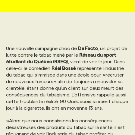
MARKETING ET COMMUNICATION
NOUVEAUX MANDATS
AFFICHEZ UN POSTE / TARIFS
CANDIDAT
BULLETIN RECRUTEMENT
NOS CONFÉRENCES
FORMATIONS
WEB & MÉDIAS SOCIAUX
VOIR LES OFFRES
AFFAIRES DE L'INDUSTRIE
CONSULTER LA CVTHÈQUE
INFOLETTRE PUBLICITÉ
FAQ
NOS FORMATIONS EN LIGNE
CHASSE DE TÊTE
Une nouvelle campagne choc de
De Facto
, un projet de
MARKETING DURABLE
PROFIL CANDIDAT
INITIATIVES NUMÉRIQUES
PROFIL ENTREPRISE
ANNONCEZ AVEC NOUS
ANNONCEZ AVEC NOUS
NOS PARCOURS DE FORMATIONS
SERVICE DE CHASSE DE TÊTE
lutte contre le tabac mené par le
Réseau du sport
étudiant du Québec
(
RSEQ
), vient de voir le jour. Dans
celle-ci, le comédien
Réal Bossé
représente l’industrie
GEO/SEO
PRIX ET DISTINCTIONS
FAQ
FORMATIONS PERSONNALISÉES
NOS TARIFS
du tabac qui s’immisce dans une école pour «recruter
de nouveaux fumeurs» afin de toujours renouveler sa
clientèle, étant donné qu’un client sur deux meurt des
ÉVÉNEMENTIEL
TENDANCES
ANNONCEZ AVEC NOUS
NOS FORMATEUR‧RICES
NOS EXPERTISES
conséquences du tabagisme. L’offensive rappelle aussi
cette troublante réalité: 90 Québécois s’initient chaque
jour à la cigarette, ils ont en moyenne 13 ans.
NOS AUTEUR‧RICES
POURQUOI CHOISIR NOS FORMATIONS
FAQ
«Alors que nous connaissons les conséquences
désastreuses des produits du tabac sur la santé, il est
NOS TARIFS
ANNONCEZ AVEC NOUS
répugnant de voir l’industrie du tabac profiter du