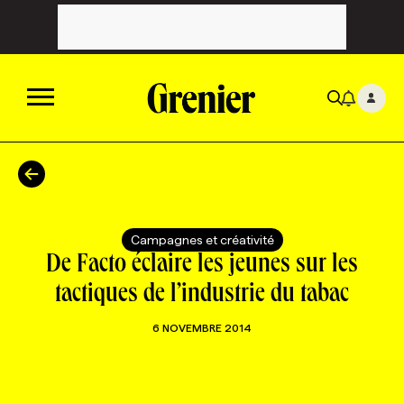
ACTUALITÉS
CATÉGORIES
MAGAZINE
Campagnes et créativité
De Facto éclaire les jeunes sur les
TOUTES LES CATÉGORIES
CHRONIQUES
FORFAITS ABONNEMENT
INFOLETTRES
tactiques de l’industrie du tabac
6 NOVEMBRE 2014
TOUTES LES CHRONIQUES
CAMPAGNES ET CRÉATIVITÉ
VOIR TOUTES LES PARUTIONS
INFOLETTRE EN BREF
EMPLOIS
NOUVEAU!
RESSOURCES HUMAINES
NOMINATIONS
ANNONCEZ AVEC NOUS
BULLETIN FORMATION
EMPLOYEUR
CONFÉRENCES