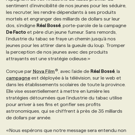
sentiment d’invincibilité de nos jeunes pour les séduire,
les recruter, les rendre dépendants à ses produits
PROGRAMMES DE SUBVENTIONS
mortels et engranger des milliards de dollars sur leur
dos, s’indigne
Réal Bossé
, porte-parole de la campagne
De Facto
et père d’un jeune fumeur. Sans remords,
FAQ
l’industrie du tabac se fraye un chemin jusqu’à nos
jeunes pour les attirer dans la gueule du loup. Tromper
la perception de nos jeunes avec des produits
ANNONCEZ AVEC NOUS
attrayants est une stratégie odieuse.»
Conçue par
Nova Film
, avec l'aide de
Réal Bossé
, la
campagne
est déployée à la télévision, sur le web et
dans les établissements scolaires de toute la province.
Elle vise essentiellement à mettre en lumière les
stratégies détournées que l’industrie du tabac utilise
pour arriver à ses fins et gonfler ses profits
astronomiques, qui se chiffrent à près de 35 milliards
de dollars par année.
«Nous espérons que notre message sera entendu non