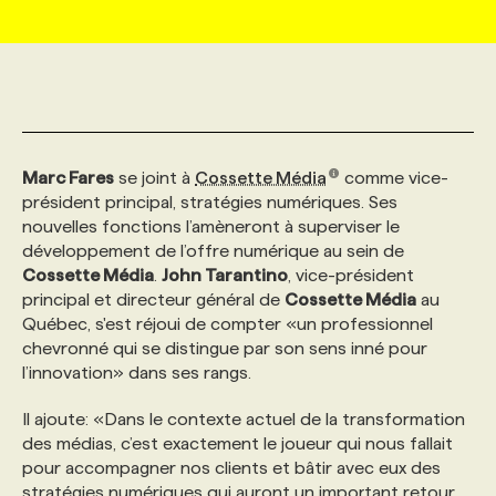
MARKETING ET COMMUNICATION
NOUVEAUX MANDATS
AFFICHEZ UN POSTE / TARIFS
CANDIDAT
BULLETIN RECRUTEMENT
NOS CONFÉRENCES
FORMATIONS
WEB & MÉDIAS SOCIAUX
VOIR LES OFFRES
AFFAIRES DE L'INDUSTRIE
CONSULTER LA CVTHÈQUE
INFOLETTRE PUBLICITÉ
FAQ
NOS FORMATIONS EN LIGNE
CHASSE DE TÊTE
Marc Fares
se joint à
Cossette Média
comme vice-
MARKETING DURABLE
PROFIL CANDIDAT
INITIATIVES NUMÉRIQUES
PROFIL ENTREPRISE
ANNONCEZ AVEC NOUS
ANNONCEZ AVEC NOUS
NOS PARCOURS DE FORMATIONS
SERVICE DE CHASSE DE TÊTE
président principal, stratégies numériques. Ses
nouvelles fonctions l’amèneront à superviser le
développement de l’offre numérique au sein de
GEO/SEO
PRIX ET DISTINCTIONS
FAQ
FORMATIONS PERSONNALISÉES
NOS TARIFS
Cossette Média
.
John Tarantino
, vice-président
principal et directeur général de
Cossette Média
au
Québec, s'est réjoui de compter «un professionnel
ÉVÉNEMENTIEL
TENDANCES
ANNONCEZ AVEC NOUS
NOS FORMATEUR‧RICES
NOS EXPERTISES
chevronné qui se distingue par son sens inné pour
l’innovation» dans ses rangs.
NOS AUTEUR‧RICES
POURQUOI CHOISIR NOS FORMATIONS
FAQ
Il ajoute: «Dans le contexte actuel de la transformation
des médias, c’est exactement le joueur qui nous fallait
pour accompagner nos clients et bâtir avec eux des
NOS TARIFS
ANNONCEZ AVEC NOUS
stratégies numériques qui auront un important retour