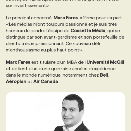
sur investissement».
PROGRAMMES DE SUBVENTIONS
Le principal concerné,
Marc Fares
, affirme pour sa part:
«Les médias m’ont toujours passionné et je suis très
heureux de joindre l’équipe de
Cossette Média
, qui se
FAQ
distingue par son avant-gardisme et son portefeuille de
clients très impressionnant. Ce nouveau défi
m’enthousiasme au plus haut point».
ANNONCEZ AVEC NOUS
Marc Fares
est titulaire d’un MBA de l’
Université McGill
et détient plus d’une quinzaine années d'expérience
dans le monde numérique, notamment chez
Bell
,
Aéroplan
et
Air Canada
.