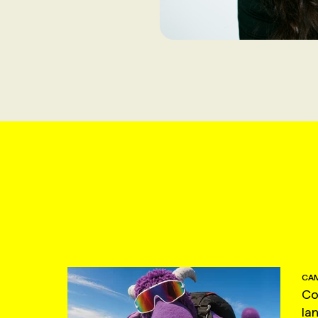
CAM
Co
la