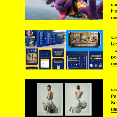
sa
hi
LIR
CAM
Le
= 
po
LIR
CAM
Pa
Sc
LIR