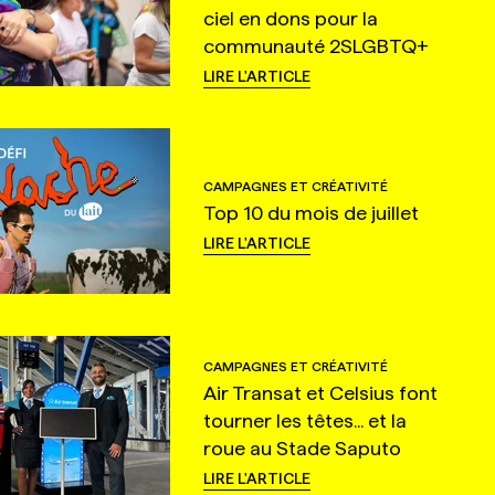
ciel en dons pour la
communauté 2SLGBTQ+
LIRE L'ARTICLE
CAMPAGNES ET CRÉATIVITÉ
Top 10 du mois de juillet
LIRE L'ARTICLE
CAMPAGNES ET CRÉATIVITÉ
Air Transat et Celsius font
tourner les têtes... et la
roue au Stade Saputo
LIRE L'ARTICLE