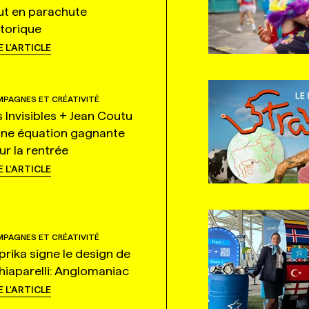
ut en parachute
storique
E L'ARTICLE
PAGNES ET CRÉATIVITÉ
s Invisibles + Jean Coutu
une équation gagnante
ur la rentrée
E L'ARTICLE
PAGNES ET CRÉATIVITÉ
prika signe le design de
hiaparelli: Anglomaniac
E L'ARTICLE