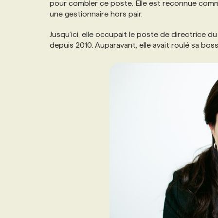
pour combler ce poste. Elle est reconnue comme 
NOS TARIFS
ANNONCEZ AVEC NOUS
une gestionnaire hors pair.
Jusqu’ici, elle occupait le poste de directrice 
PROGRAMMES DE SUBVENTIONS
depuis 2010. Auparavant, elle avait roulé sa bo
FAQ
ANNONCEZ AVEC NOUS