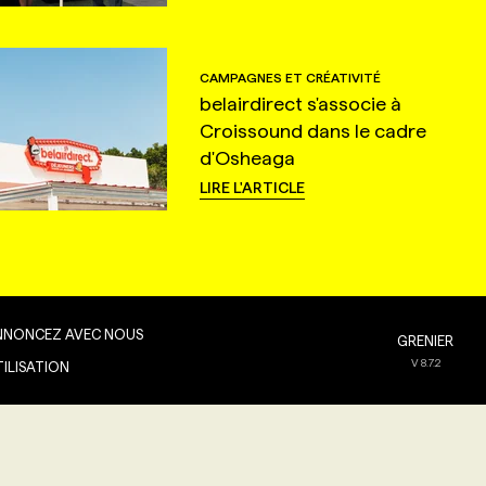
CAMPAGNES ET CRÉATIVITÉ
belairdirect s'associe à
Croissound dans le cadre
d'Osheaga
LIRE L'ARTICLE
NNONCEZ AVEC NOUS
GRENIER
V
8.7.2
TILISATION