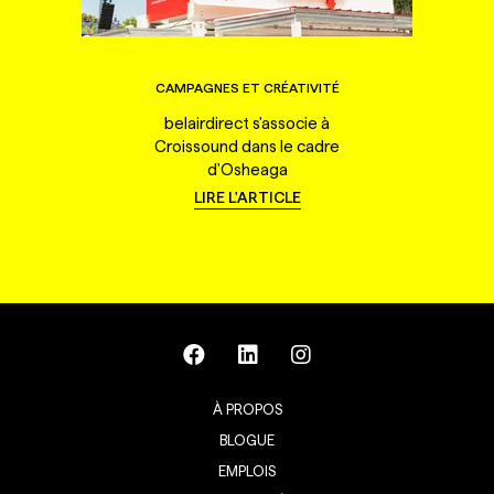
CAMPAGNES ET CRÉATIVITÉ
belairdirect s'associe à
Croissound dans le cadre
d'Osheaga
LIRE L'ARTICLE
À PROPOS
BLOGUE
EMPLOIS