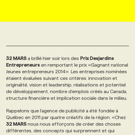
MARKETING ET COMMUNICATION
NOUVEAUX MANDATS
AFFICHEZ UN POSTE / TARIFS
CANDIDAT
BULLETIN RECRUTEMENT
NOS CONFÉRENCES
FORMATIONS
WEB & MÉDIAS SOCIAUX
VOIR LES OFFRES
AFFAIRES DE L'INDUSTRIE
CONSULTER LA CVTHÈQUE
INFOLETTRE PUBLICITÉ
FAQ
NOS FORMATIONS EN LIGNE
CHASSE DE TÊTE
MARKETING DURABLE
PROFIL CANDIDAT
INITIATIVES NUMÉRIQUES
PROFIL ENTREPRISE
ANNONCEZ AVEC NOUS
ANNONCEZ AVEC NOUS
NOS PARCOURS DE FORMATIONS
SERVICE DE CHASSE DE TÊTE
32 MARS
a brillé hier soir lors des
Prix Desjardins
Entrepreneurs
en remportant le prix «Gagnant national
Jeunes entrepreneurs 2014». Les entreprises nominées
GEO/SEO
PRIX ET DISTINCTIONS
FAQ
FORMATIONS PERSONNALISÉES
NOS TARIFS
étaient évaluées suivant ces critères: innovation et
originalité, vision et leadership, réalisations et potentiel
de développement, nombre d’emplois créés au Canada,
ÉVÉNEMENTIEL
TENDANCES
ANNONCEZ AVEC NOUS
NOS FORMATEUR‧RICES
NOS EXPERTISES
structure financière et implication sociale dans le milieu.
Rappelons que l’agence de publicité a été fondée à
NOS AUTEUR‧RICES
POURQUOI CHOISIR NOS FORMATIONS
FAQ
Québec en 2011 par quatre créatifs de la région. «Chez
32 MARS
nous nous efforçons de créer des choses
NOS TARIFS
ANNONCEZ AVEC NOUS
différentes, des concepts qui surprennent et qui