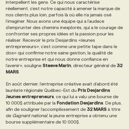
interpellent les gens. Ce qui nous caractérise
réellement, c’est notre capacité à amener la marque de
PROGRAMMES DE SUBVENTIONS
nos clients plus loin, parfois là où elle n’a jamais osé
l’imaginer. Nous avons une équipe qui a l’audace
d’emprunter des chemins inexplorés, qui a le courage de
FAQ
confronter ses propres idées et la passion pour les
réaliser. Recevoir le prix Desjardins «Jeunes
entrepreneurs», c’est comme une petite tape dans le
ANNONCEZ AVEC NOUS
dos» qui confirme notre saine gestion, la qualité de
notre entreprise et qui nous donne confiance en
l’avenir», souligne
Steeve Marin
, directeur général de
32
MARS
.
En août dernier, l’entreprise créative avait d’abord été
lauréate régionale Québec-Est du
Prix Desjardins
Jeunes entrepreneurs
, ce qui lui a valu une bourse de
10 000$ attribuée par la
Fondation Desjardins
. De plus,
afin de souligner l’accomplissement de
32 MARS
à titre
de
Gagnant national
, la jeune entreprise a obtenu une
bourse supplémentaire de 10 000$.