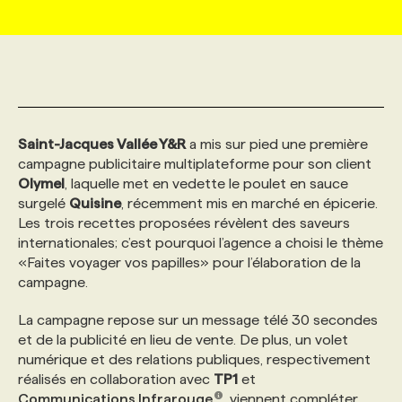
MARKETING ET COMMUNICATION
NOUVEAUX MANDATS
AFFICHEZ UN POSTE / TARIFS
CANDIDAT
BULLETIN RECRUTEMENT
NOS CONFÉRENCES
FORMATIONS
WEB & MÉDIAS SOCIAUX
VOIR LES OFFRES
AFFAIRES DE L'INDUSTRIE
CONSULTER LA CVTHÈQUE
INFOLETTRE PUBLICITÉ
FAQ
NOS FORMATIONS EN LIGNE
CHASSE DE TÊTE
Saint-Jacques Vallée Y&R
a mis sur pied une première
MARKETING DURABLE
PROFIL CANDIDAT
INITIATIVES NUMÉRIQUES
PROFIL ENTREPRISE
ANNONCEZ AVEC NOUS
ANNONCEZ AVEC NOUS
NOS PARCOURS DE FORMATIONS
SERVICE DE CHASSE DE TÊTE
campagne publicitaire multiplateforme pour son client
Olymel
, laquelle met en vedette le poulet en sauce
surgelé
Quisine
, récemment mis en marché en épicerie.
GEO/SEO
PRIX ET DISTINCTIONS
FAQ
FORMATIONS PERSONNALISÉES
NOS TARIFS
Les trois recettes proposées révèlent des saveurs
internationales; c’est pourquoi l’agence a choisi le thème
«Faites voyager vos papilles» pour l’élaboration de la
ÉVÉNEMENTIEL
TENDANCES
ANNONCEZ AVEC NOUS
NOS FORMATEUR‧RICES
NOS EXPERTISES
campagne.
La campagne repose sur un message télé 30 secondes
NOS AUTEUR‧RICES
POURQUOI CHOISIR NOS FORMATIONS
FAQ
et de la publicité en lieu de vente. De plus, un volet
numérique et des relations publiques, respectivement
réalisés en collaboration avec
TP1
et
NOS TARIFS
ANNONCEZ AVEC NOUS
Communications Infrarouge
, viennent compléter