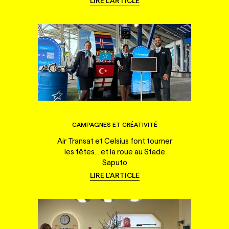
LIRE L'ARTICLE
CAMPAGNES ET CRÉATIVITÉ
Air Transat et Celsius font tourner
les têtes... et la roue au Stade
Saputo
LIRE L'ARTICLE