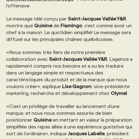
l’offensive.
PROGRAMMES DE SUBVENTIONS
Le message télé conçu par
Saint-Jacques Vallée Y&R
montre que
Quisine
de
Flamingo
, c’est comme avoir un
chef à la maison. Le quotidien simplifié! Le message sera
FAQ
diffusé sur les principales chaînes québécoises.
«Nous sommes très fiers de notre première
ANNONCEZ AVEC NOUS
collaboration avec
Saint-Jacques Vallée Y&R
. L’agence a
rapidement compris nos besoins et a su les traduire
dans un langage simple et respectueux des
caractéristiques du produit et de la marque que nous
voulons créer», explique
Lise Gagnon
, vice-présidente
marketing, recherche et développement chez
Olymel
.
«C’est un privilège de travailler au lancement d’une
marque, et nous nous sommes assurés de bien
positionner
Quisine
en mettant en valeur la préparation
simplifiée des repas alliée à une expérience gustative qui
sort de l’ordinaire», indique
Jacques Labelle
, président