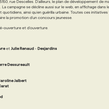
u 5150, rue Descelles. D’ailleurs, le plan de développement de 
. La campagne se décline aussi sur le web, en affichage dans l
quotidiens, ainsi qu’en guérilla urbaine. Toutes ces initiatives
ire la promotion d’un concours jeunesse.
-ouverture et d’ouverture.
vre
et
Julie Renaud
-
Desjardins
erre Dessureault
aroline Jalbert
Carat
ed