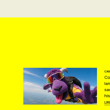
CAM
Co
la
sa
hi
LIR