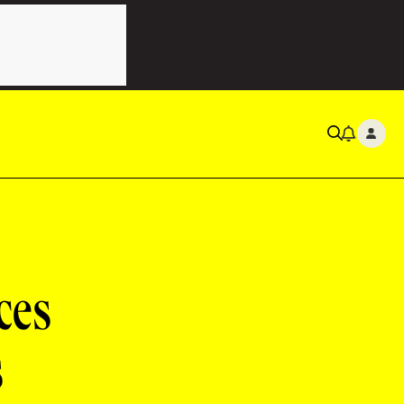
ces
s