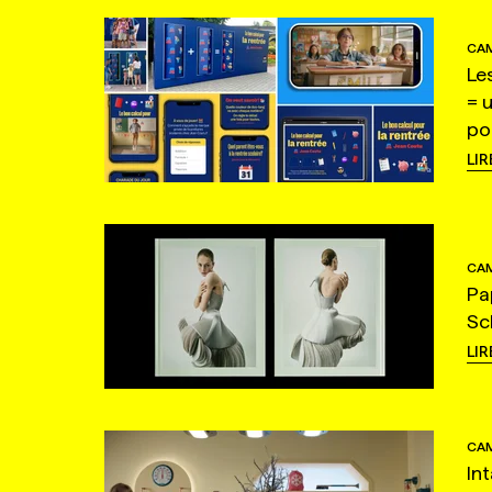
CAM
Le
= 
po
LIR
CAM
Pa
Sc
LIR
CAM
In