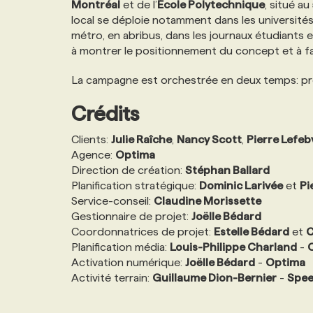
Montréal
et de l’
École Polytechnique
, situé a
NOS TARIFS
ANNONCEZ AVEC NOUS
local se déploie notamment dans les universités
métro, en abribus, dans les journaux étudiants et 
à montrer le positionnement du concept et à fa
PROGRAMMES DE SUBVENTIONS
La campagne est orchestrée en deux temps: pré
FAQ
Crédits
Clients:
Julie Raîche
,
Nancy Scott
,
Pierre Lefeb
ANNONCEZ AVEC NOUS
Agence:
Optima
Direction de création:
Stéphan Ballard
Planification stratégique:
Dominic Larivée
et
Pi
Service-conseil:
Claudine Morissette
Gestionnaire de projet:
Joëlle Bédard
Coordonnatrices de projet:
Estelle Bédard
et
C
Planification média:
Louis-Philippe Charland
-
Activation numérique:
Joëlle Bédard
-
Optima
Activité terrain:
Guillaume Dion-Bernier
-
Spe